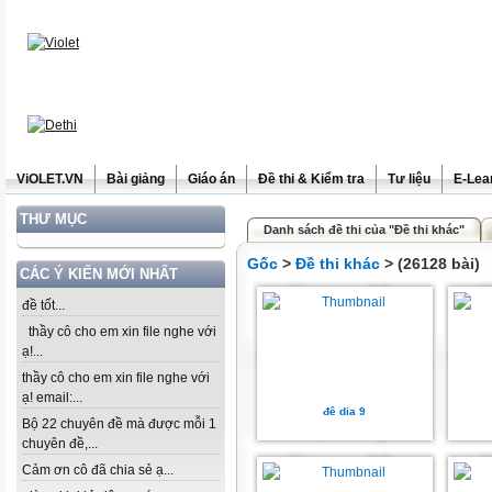
ViOLET.VN
Bài giảng
Giáo án
Đề thi & Kiểm tra
Tư liệu
E-Lea
THƯ MỤC
Danh sách đề thi của "Đề thi khác"
Gốc
>
Đề thi khác
> (26128 bài)
CÁC Ý KIẾN MỚI NHẤT
đề tốt...
thầy cô cho em xin file nghe với
ạ!...
thầy cô cho em xin file nghe với
ạ! email:...
đê dia 9
Bộ 22 chuyên đề mà được mỗi 1
chuyên đề,...
Cảm ơn cô đã chia sẻ ạ...