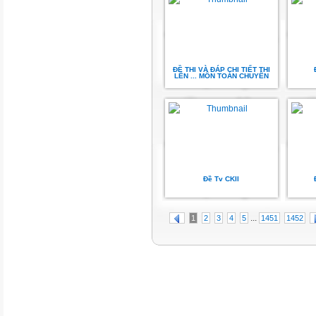
ĐỀ THI VÀ ĐÁP CHI TIẾT THI
LÊN ... MÔN TOÁN CHUYÊN
Đề Tv CKII
...
1
2
3
4
5
1451
1452