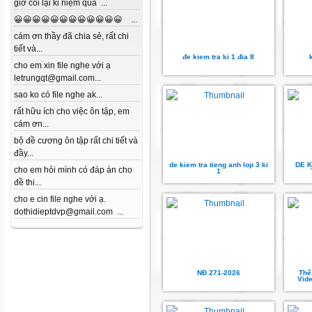
giờ coi lại kỉ niệm quá ...
😀😀😀😀😀😀😀😀😀😀😀😀 ...
cám ơn thầy đã chia sẻ, rất chi
tiết và...
đe kiem tra ki 1 đia 8
cho em xin file nghe với ạ
letrungqt@gmail.com...
sao ko có file nghe ak...
rất hữu ích cho việc ôn tập, em
cám ơn...
bộ đề cương ôn tập rất chi tiết và
đầy...
de kiem tra tieng anh lop 3 ki
DE K
cho em hỏi mình có đáp án cho
1
đề thi...
cho e cin file nghe với ạ.
dothidieptdvp@gmail.com ...
NĐ 271-2026
Thể
Vide