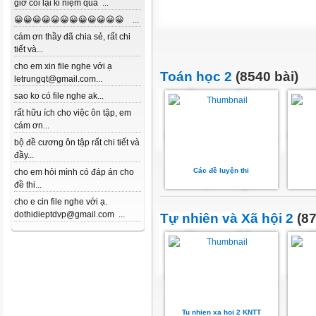
giờ coi lại kỉ niệm quá ...
😀😀😀😀😀😀😀😀😀😀😀😀 ...
cám ơn thầy đã chia sẻ, rất chi
tiết và...
cho em xin file nghe với ạ
Toán học 2
(8540 bài)
letrungqt@gmail.com...
sao ko có file nghe ak...
rất hữu ích cho việc ôn tập, em
cám ơn...
bộ đề cương ôn tập rất chi tiết và
đầy...
Các đề luyện thi
cho em hỏi mình có đáp án cho
đề thi...
cho e cin file nghe với ạ.
dothidieptdvp@gmail.com ...
Tự nhiên và Xã hội 2
(87
Tu nhien xa hoi 2 KNTT