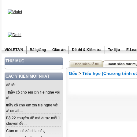
ViOLET.VN
Bài giảng
Giáo án
Đề thi & Kiểm tra
Tư liệu
E-Lea
THƯ MỤC
Danh sách đề thi
Danh sách thư mụ
Gốc
>
Tiểu học (Chương trình c
CÁC Ý KIẾN MỚI NHẤT
đề tốt...
thầy cô cho em xin file nghe với
ạ!...
thầy cô cho em xin file nghe với
ạ! email:...
Bộ 22 chuyên đề mà được mỗi 1
chuyên đề,...
Cảm ơn cô đã chia sẻ ạ...