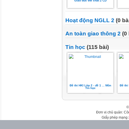
Giao duc the chat 2 CD
Hoạt động NGLL 2
(0 bà
An toàn giao thông 2
(0 
Tin học
(115 bài)
Đề thi HKI Lớp 2 - đề 1 ... Môn
Đề thi
Tin học
©
Đơn vị chủ quản: Cô
Giấy phép mạng 