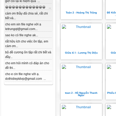
giờ coi lại kỉ niệm quá ...
😀😀😀😀😀😀😀😀😀😀😀😀 ...
Toán 2 - Hoàng Thị Trăng
Đề Kiể
cám ơn thầy đã chia sẻ, rất chi
tiết và...
cho em xin file nghe với ạ
letrungqt@gmail.com...
sao ko có file nghe ak...
rất hữu ích cho việc ôn tập, em
cám ơn...
bộ đề cương ôn tập rất chi tiết và
Giữa kì I - Lương Thị Diệu
Giữ
đầy...
cho em hỏi mình có đáp án cho
đề thi...
cho e cin file nghe với ạ.
dothidieptdvp@gmail.com ...
toan 2 - Hồ Nguyễn Thanh
Phiếu b
Ngọc