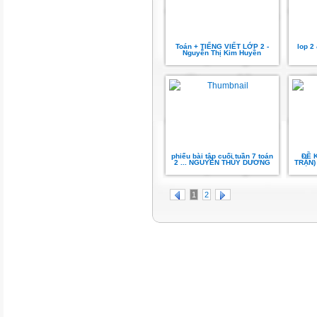
Toán + TIẾNG VIẾT LỚP 2 -
lop 2 
Nguyễn Thị Kim Huyền
phiếu bài tập cuối tuần 7 toán
ĐỀ 
2 ... NGUYỄN THÙY DƯƠNG
TRẬN) 
1
2