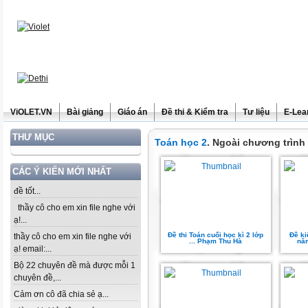
ViOLET.VN
Bài giảng
Giáo án
Đề thi & Kiểm tra
Tư liệu
E-Lea
THƯ MỤC
Toán học 2
. Ngoài chương trìn
CÁC Ý KIẾN MỚI NHẤT
đề tốt...
thầy cô cho em xin file nghe với
ạ!...
Đề thi Toán cuối học kì 2 lớp
Đề ki
thầy cô cho em xin file nghe với
... Phạm Thu Hà
năm
ạ! email:...
Bộ 22 chuyên đề mà được mỗi 1
chuyên đề,...
Cảm ơn cô đã chia sẻ ạ...