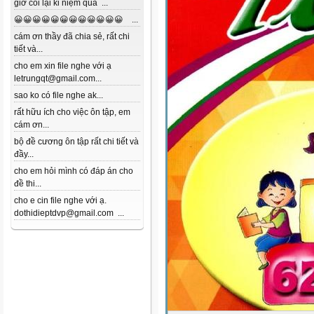
giờ coi lại kỉ niệm quá ...
😀😀😀😀😀😀😀😀😀😀😀😀 ...
cám ơn thầy đã chia sẻ, rất chi
tiết và...
cho em xin file nghe với ạ
letrungqt@gmail.com...
sao ko có file nghe ak...
rất hữu ích cho việc ôn tập, em
cám ơn...
bộ đề cương ôn tập rất chi tiết và
đầy...
cho em hỏi mình có đáp án cho
đề thi...
cho e cin file nghe với ạ.
dothidieptdvp@gmail.com ...