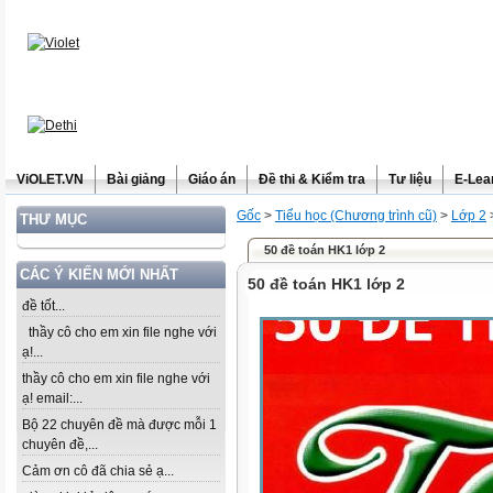
ViOLET.VN
Bài giảng
Giáo án
Đề thi & Kiểm tra
Tư liệu
E-Lea
Gốc
>
Tiểu học (Chương trình cũ)
>
Lớp 2
THƯ MỤC
50 đề toán HK1 lớp 2
CÁC Ý KIẾN MỚI NHẤT
50 đề toán HK1 lớp 2
đề tốt...
thầy cô cho em xin file nghe với
ạ!...
thầy cô cho em xin file nghe với
ạ! email:...
Bộ 22 chuyên đề mà được mỗi 1
chuyên đề,...
Cảm ơn cô đã chia sẻ ạ...