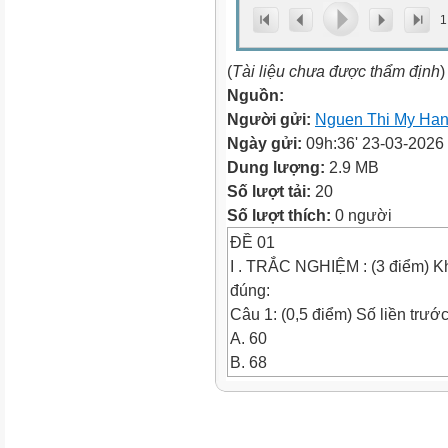
1
(
Tài liệu chưa được thẩm định
)
Nguồn:
Người gửi:
Nguen Thi My Ha
Ngày gửi:
09h:36' 23-03-2026
Dung lượng:
2.9 MB
Số lượt tải:
20
Số lượt thích:
0 người
ĐỀ 01
I . TRẮC NGHIỆM : (3 điểm) Kh
đúng:
Câu 1: (0,5 điểm) Số liền trước
A. 60
B. 68
C. 70
D. 80
Câu 2: (0,5 điểm) Số lớn nhất c