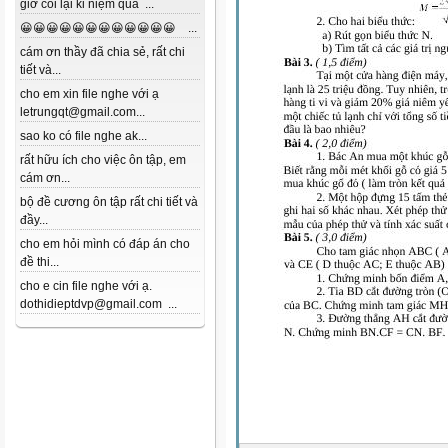
giờ coi lại kỉ niệm quá ...
😀😀😀😀😀😀😀😀😀😀😀😀 ...
cám ơn thầy đã chia sẻ, rất chi
tiết và...
cho em xin file nghe với ạ
letrungqt@gmail.com...
sao ko có file nghe ak...
rất hữu ích cho việc ôn tập, em
cám ơn...
bộ đề cương ôn tập rất chi tiết và
đầy...
cho em hỏi mình có đáp án cho
đề thi...
cho e cin file nghe với ạ.
dothidieptdvp@gmail.com ...