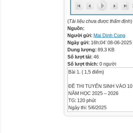
(
Tài liệu chưa được thẩm định
)
Nguồn:
Người gửi:
Mai Dinh Cong
Ngày gửi:
16h:04' 08-06-2025
Dung lượng:
89.3 KB
Số lượt tải:
46
Số lượt thích:
0 người
Bài 1. ( 1,5 điểm)
ĐỀ THI TUYỂN SINH VÀO 10
NĂM HỌC 2025 – 2026
TG: 120 phút
Ngày thi: 5/6/2025
(Môn thi thứ 3: Môn anh văn)
1. Tính giá trị của biệu thức