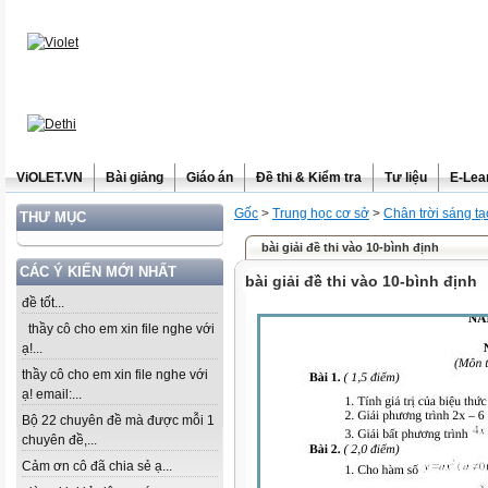
ViOLET.VN
Bài giảng
Giáo án
Đề thi & Kiểm tra
Tư liệu
E-Lea
Gốc
>
Trung học cơ sở
>
Chân trời sáng tạ
THƯ MỤC
bài giải đề thi vào 10-bình định
CÁC Ý KIẾN MỚI NHẤT
bài giải đề thi vào 10-bình định
đề tốt...
thầy cô cho em xin file nghe với
ạ!...
thầy cô cho em xin file nghe với
ạ! email:...
Bộ 22 chuyên đề mà được mỗi 1
chuyên đề,...
Cảm ơn cô đã chia sẻ ạ...