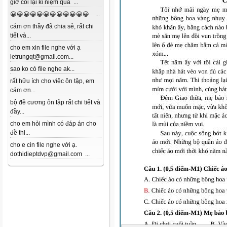
giờ coi lại kỉ niệm quá ...
😀😀😀😀😀😀😀😀😀😀😀😀 ...
cám ơn thầy đã chia sẻ, rất chi
tiết và...
cho em xin file nghe với ạ
letrungqt@gmail.com...
sao ko có file nghe ak...
rất hữu ích cho việc ôn tập, em
cám ơn...
bộ đề cương ôn tập rất chi tiết và
đầy...
cho em hỏi mình có đáp án cho
đề thi...
cho e cin file nghe với ạ.
dothidieptdvp@gmail.com ...