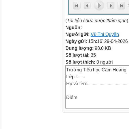
(
Tài liệu chưa được thẩm định
)
Nguồn:
Người gửi:
Vũ Thị Quyên
Ngày gửi:
15h:16' 29-04-2026
Dung lượng:
98.0 KB
Số lượt tải:
35
Số lượt thích:
0 người
Trường Tiểu học Cẩm Hoàng
Lớp :.......
Họ và tên:....................................
Điểm
BÀI KIỂM TRA ĐỊNH KÌ CUỐI
Năm học: 2025- 2026
MÔN TIẾNG VIỆT- LỚP 3