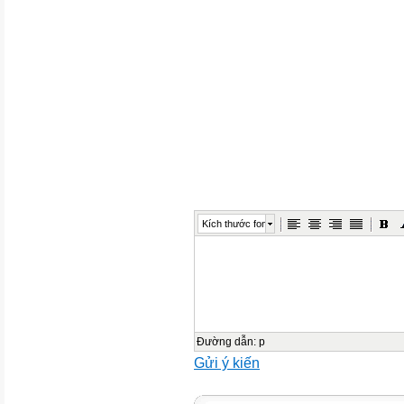
(Phần kiểm tra đọc)
Nhận xét của giáo viên
I. Kiểm tra đọc thành tiếng (4 đ
II. Kiểm tra đọc hiểu kết hợp k
(Thời gian làm bài 35 phút)
Đọc bài sau và trả lời câu hỏi:
Đọc thầm văn bản sau, khoanh
cầu.
Kích thước font
Chiếc áo mới ngày xuân
Tôi nhớ mãi ngày mẹ mua cho t
những bông hoa vàng nhuỵ đỏ l
năm
khó khăn ấy, bằng cách nào bố
Đường dẫn
:
p
là tiền từ
Gửi ý kiến
mẻ sắn mẹ lên đồi vun trồng lú
mái đang