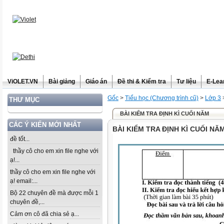
ViOLET.VN
Bài giảng
Giáo án
Đề thi & Kiểm tra
Tư liệu
E-Lea
Gốc
>
Tiểu học (Chương trình cũ)
>
Lớp 3
THƯ MỤC
BÀI KIỂM TRA ĐỊNH KÌ CUỐI NĂM
CÁC Ý KIẾN MỚI NHẤT
BÀI KIỂM TRA ĐỊNH KÌ CUỐI NĂ
đề tốt...
thầy cô cho em xin file nghe với
ạ!...
thầy cô cho em xin file nghe với
ạ! email:...
Bộ 22 chuyên đề mà được mỗi 1
chuyên đề,...
Cảm ơn cô đã chia sẻ ạ...