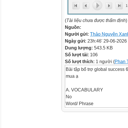
1
(
Tài liệu chưa được thẩm định
)
Nguồn:
Người gửi:
Thảo Nguyên Xan
Ngày gửi:
23h:46' 29-06-2026
Dung lượng:
543.5 KB
Số lượt tải:
106
Số lượt thích:
1 người (
Phan 
Bài tập bổ trợ global success 
mua ạ
A. VOCABULARY
No
Word/ Phrase
Type
IPA
.