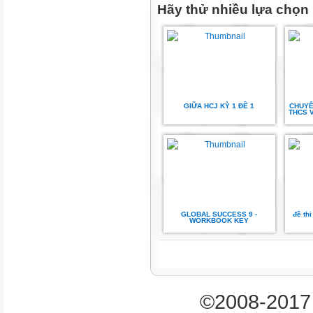
Hãy thử nhiều lựa chọn
/dɪˈlɪvəri ˈpɜːsən/
6.
electrical wires
(n)
/ɪˈlɛktrɪkəl waɪərz/
7.
GIỮA HCJ KỲ 1 ĐỀ 1
CHUYÊ
electrician
THCS 
(n)
/ɪlɛkˈtrɪʃən/
8.
facilities
(n)
/fəˈsɪlɪtiz/
GLOBAL SUCCESS 9 -
đề th
WORKBOOK KEY
9.
firefighter
(n)
/ˈfaɪəˌfaɪtə/
©2008-2017 
10.