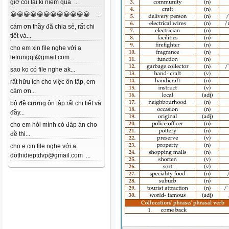
giờ coi lại kỉ niệm quá ...
😀😀😀😀😀😀😀😀😀😀😀😀 ...
cám ơn thầy đã chia sẻ, rất chi
tiết và...
cho em xin file nghe với ạ
letrungqt@gmail.com...
sao ko có file nghe ak...
rất hữu ích cho việc ôn tập, em
cám ơn...
bộ đề cương ôn tập rất chi tiết và
đầy...
cho em hỏi mình có đáp án cho
đề thi...
cho e cin file nghe với ạ.
dothidieptdvp@gmail.com ...