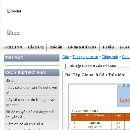
ViOLET.VN
Bài giảng
Giáo án
Đề thi & Kiểm tra
Tư liệu
E-Lea
Gốc
>
Trung học cơ sở
>
Tiếng Anh
>
Glob
THƯ MỤC
Bài Tập Global 9 Cấu Trúc Mới
CÁC Ý KIẾN MỚI NHẤT
Bài Tập Global 9 Cấu Trúc Mới
đề tốt...
thầy cô cho em xin file nghe với
ạ!...
thầy cô cho em xin file nghe với
ạ! email:...
Bộ 22 chuyên đề mà được mỗi 1
chuyên đề,...
Cảm ơn cô đã chia sẻ ạ...