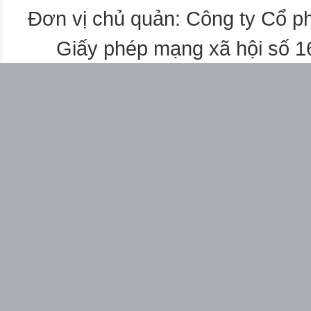
fragrance
Đơn vị chủ quản: Công ty Cổ p
(n)
/ˈfreɪɡrəns/
Giấy phép mạng xã hội số 
11.
function
(n)
/ˈfʌŋkʃən/
12.
garbage collector
(n)
/ˈɡɑːbɪdʒ kəˈlɛktə/
13.
hand- craft
(v)
/ˈhændkrɑːft/
14.
handicraft
(n)
/ˈhændɪkrɑːft/