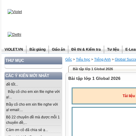
ViOLET.VN
Bài giảng
Giáo án
Đề thi & Kiểm tra
Tư liệu
E-Lea
Gốc
>
Tiểu học
>
Tiếng Anh
>
Global Succ
THƯ MỤC
Bài tập lớp 1 Global 2026
CÁC Ý KIẾN MỚI NHẤT
Bài tập lớp 1 Global 2026
đề tốt...
thầy cô cho em xin file nghe với
Tài liệ
ạ!...
thầy cô cho em xin file nghe với
ạ! email:...
Bộ 22 chuyên đề mà được mỗi 1
chuyên đề,...
Cảm ơn cô đã chia sẻ ạ...