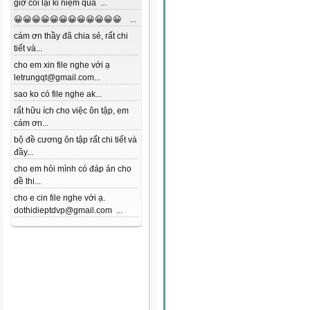
giờ coi lại kỉ niệm quá ...
😀😀😀😀😀😀😀😀😀😀😀😀 ...
cám ơn thầy đã chia sẻ, rất chi
tiết và...
cho em xin file nghe với ạ
letrungqt@gmail.com...
sao ko có file nghe ak...
rất hữu ích cho việc ôn tập, em
cám ơn...
bộ đề cương ôn tập rất chi tiết và
đầy...
cho em hỏi mình có đáp án cho
đề thi...
cho e cin file nghe với ạ.
dothidieptdvp@gmail.com ...