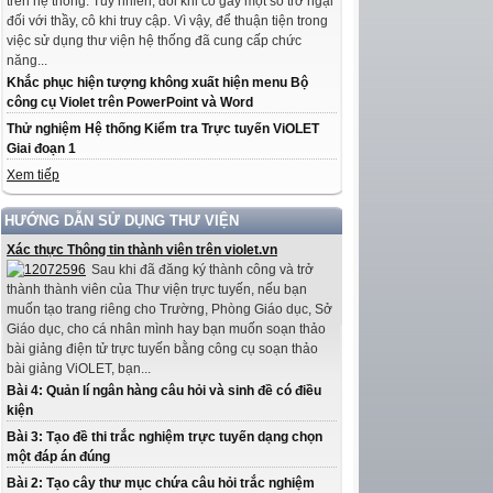
trên hệ thống. Tuy nhiên, đôi khi có gây một số trở ngại
đối với thầy, cô khi truy cập. Vì vậy, để thuận tiện trong
việc sử dụng thư viện hệ thống đã cung cấp chức
năng...
Khắc phục hiện tượng không xuất hiện menu Bộ
công cụ Violet trên PowerPoint và Word
Thử nghiệm Hệ thống Kiểm tra Trực tuyến ViOLET
Giai đoạn 1
Xem tiếp
HƯỚNG DẪN SỬ DỤNG THƯ VIỆN
Xác thực Thông tin thành viên trên violet.vn
Sau khi đã đăng ký thành công và trở
thành thành viên của Thư viện trực tuyến, nếu bạn
muốn tạo trang riêng cho Trường, Phòng Giáo dục, Sở
Giáo dục, cho cá nhân mình hay bạn muốn soạn thảo
bài giảng điện tử trực tuyến bằng công cụ soạn thảo
bài giảng ViOLET, bạn...
Bài 4: Quản lí ngân hàng câu hỏi và sinh đề có điều
kiện
Bài 3: Tạo đề thi trắc nghiệm trực tuyến dạng chọn
một đáp án đúng
Bài 2: Tạo cây thư mục chứa câu hỏi trắc nghiệm