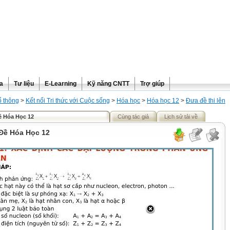
ra
Tư liệu
E-Learning
Kỹ năng CNTT
Trợ giúp
ổ thông
>
Kết nối Tri thức với Cuộc sống
>
Hóa học
>
Hóa học 12
>
Đưa đề thi lên
ề Hóa Học 12
Cùng tác giả
Lịch sử tải về
Đề Hóa Học 12