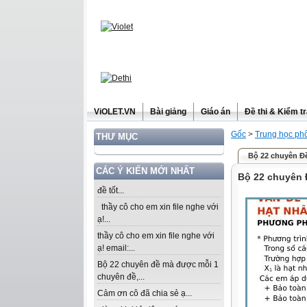
ViOLET.VN
Bài giảng
Giáo án
Đề thi & Kiểm t
Gốc
>
Trung học ph
THƯ MỤC
Bộ 22 chuyên Đ
CÁC Ý KIẾN MỚI NHẤT
Bộ 22 chuyên 
đề tốt...
thầy cô cho em xin file nghe với
ạ!...
thầy cô cho em xin file nghe với
ạ! email:...
Bộ 22 chuyên đề mà được mỗi 1
chuyên đề,...
Cảm ơn cô đã chia sẻ ạ...