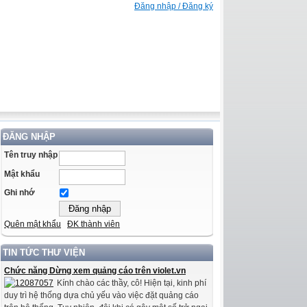
Đăng nhập / Đăng ký
ĐĂNG NHẬP
Tên truy nhập
Mật khẩu
Ghi nhớ
Quên mật khẩu
ĐK thành viên
TIN TỨC THƯ VIỆN
Chức năng Dừng xem quảng cáo trên violet.vn
Kính chào các thầy, cô! Hiện tại, kinh phí
duy trì hệ thống dựa chủ yếu vào việc đặt quảng cáo