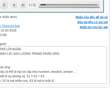
1
/
11
ợc thẩm định
)
Nhấn vào đây để tải về
Báo tài liệu có sai sót
 Trọng Kỳ Anh
Nhắn tin cho tác giả
' 16-03-2026
.3 KB
gười
TRẢ LỜI NGẮN.
 ĐỊNH CÁC ĐẠI LƯỢNG TRONG PHẢN ỨNG
hản ứng:
ày có thể là hạt sơ cấp như nucleon, electron, photon ...
iệt là sự phóng xạ: X1  X2 + X3
, X2 là hạt nhân con, X3 là hạt α hoặc β
 luật bảo toàn
leon (số khối):
ích (nguyên tử số): Z1 + Z2 = Z3 + Z4
ogadro là 6,02.1023 mol-1, khối lượng mol của hạt nhân uranium
Cho biết số neutron trong 119 gam uranium được biểu diễn dạng