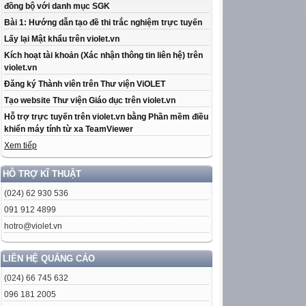
đồng bộ với danh mục SGK
Bài 1: Hướng dẫn tạo đề thi trắc nghiệm trực tuyến
Lấy lại Mật khẩu trên violet.vn
Kích hoạt tài khoản (Xác nhận thông tin liên hệ) trên
violet.vn
Đăng ký Thành viên trên Thư viện ViOLET
Tạo website Thư viện Giáo dục trên violet.vn
Hỗ trợ trực tuyến trên violet.vn bằng Phần mềm điều
khiển máy tính từ xa TeamViewer
Xem tiếp
HỖ TRỢ KĨ THUẬT
(024) 62 930 536
091 912 4899
hotro@violet.vn
LIÊN HỆ QUẢNG CÁO
(024) 66 745 632
096 181 2005