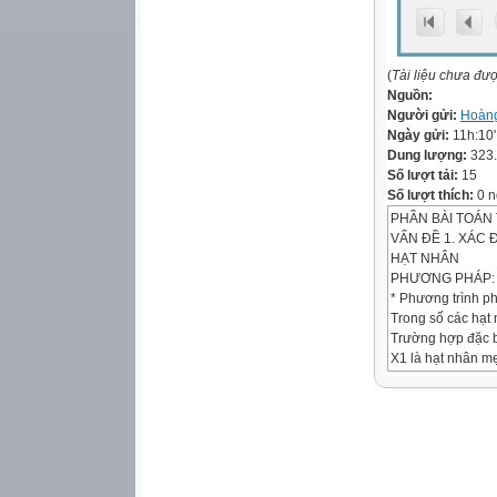
(
Tài liệu chưa đư
Nguồn:
Người gửi:
Hoàng
Ngày gửi:
11h:10
Dung lượng:
323
Số lượt tải:
15
Số lượt thích:
0 n
PHẦN BÀI TOÁN 
VẤN ĐỀ 1. XÁC
HẠT NHÂN
PHƯƠNG PHÁP:
* Phương trình p
Trong số các hạt n
Trường hợp đặc b
X1 là hạt nhân mẹ
Các em áp dụng 2
+ Bảo toàn số nuc
A1 + A2 = A3 + A4
+ Bảo toàn điện t
Câu 1. Biết số Av
là 238 gam/mol. 