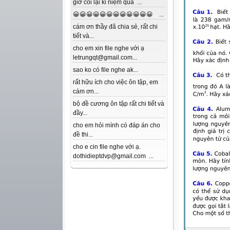
giờ coi lại kỉ niệm quá ...
😀😀😀😀😀😀😀😀😀😀😀😀 ...
cám ơn thầy đã chia sẻ, rất chi
tiết và...
cho em xin file nghe với ạ
letrungqt@gmail.com...
sao ko có file nghe ak...
rất hữu ích cho việc ôn tập, em
cám ơn...
bộ đề cương ôn tập rất chi tiết và
đầy...
cho em hỏi mình có đáp án cho
đề thi...
cho e cin file nghe với ạ.
dothidieptdvp@gmail.com ...