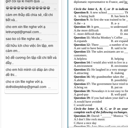
giờ coi lại kỉ niệm quá ...
😀😀😀😀😀😀😀😀😀😀😀😀 ...
cám ơn thầy đã chia sẻ, rất chi
tiết và...
cho em xin file nghe với ạ
letrungqt@gmail.com...
sao ko có file nghe ak...
rất hữu ích cho việc ôn tập, em
cám ơn...
bộ đề cương ôn tập rất chi tiết và
đầy...
cho em hỏi mình có đáp án cho
đề thi...
cho e cin file nghe với ạ.
dothidieptdvp@gmail.com ...