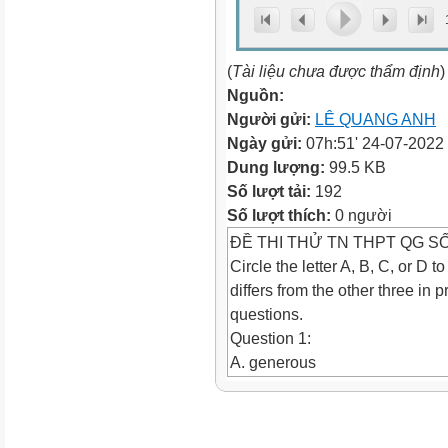
(
Tài liệu chưa được thẩm định
)
Nguồn:
Người gửi:
LÊ QUANG ANH
Ngày gửi:
07h:51' 24-07-2022
Dung lượng:
99.5 KB
Số lượt tải:
192
Số lượt thích:
0 người
ĐỀ THI THỬ TN THPT QG SỐ
Circle the letter A, B, C, or D 
differs from the other three in 
questions.
Question 1:
A. generous
B. seller
C. video
D. inventor