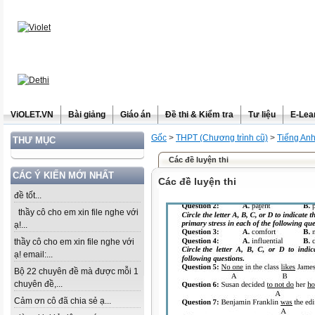
ViOLET.VN
Bài giảng
Giáo án
Đề thi & Kiểm tra
Tư liệu
E-Lea
Gốc
>
THPT (Chương trình cũ)
>
Tiếng An
THƯ MỤC
Các đề luyện thi
CÁC Ý KIẾN MỚI NHẤT
Các đề luyện thi
đề tốt...
thầy cô cho em xin file nghe với
ạ!...
thầy cô cho em xin file nghe với
ạ! email:...
Bộ 22 chuyên đề mà được mỗi 1
chuyên đề,...
Cảm ơn cô đã chia sẻ ạ...