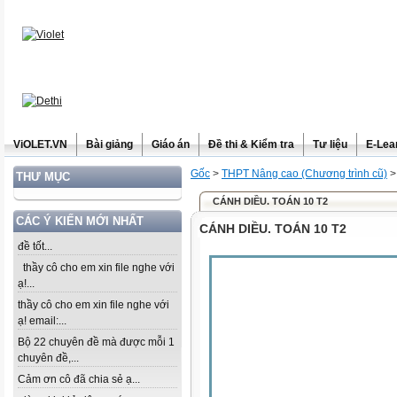
ViOLET.VN
Bài giảng
Giáo án
Đề thi & Kiểm tra
Tư liệu
E-Lea
Gốc
>
THPT Nâng cao (Chương trình cũ)
THƯ MỤC
CÁNH DIỀU. TOÁN 10 T2
CÁC Ý KIẾN MỚI NHẤT
CÁNH DIỀU. TOÁN 10 T2
đề tốt...
thầy cô cho em xin file nghe với
ạ!...
thầy cô cho em xin file nghe với
ạ! email:...
Bộ 22 chuyên đề mà được mỗi 1
chuyên đề,...
Cảm ơn cô đã chia sẻ ạ...