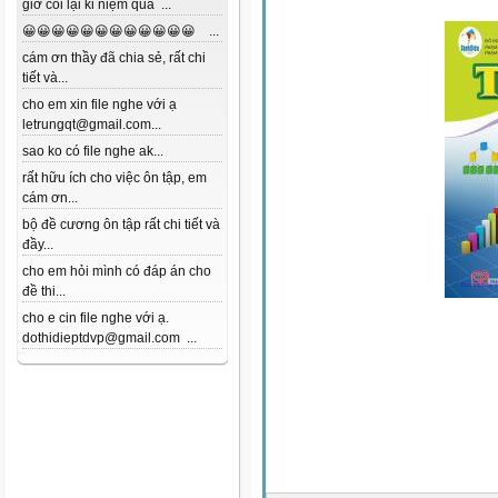
giờ coi lại kỉ niệm quá ...
😀😀😀😀😀😀😀😀😀😀😀😀 ...
cám ơn thầy đã chia sẻ, rất chi
tiết và...
cho em xin file nghe với ạ
letrungqt@gmail.com...
sao ko có file nghe ak...
rất hữu ích cho việc ôn tập, em
cám ơn...
bộ đề cương ôn tập rất chi tiết và
đầy...
cho em hỏi mình có đáp án cho
đề thi...
cho e cin file nghe với ạ.
dothidieptdvp@gmail.com ...