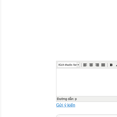
Kích thước font
Đường dẫn
:
p
Gửi ý kiến