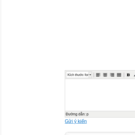
Kích thước font
Đường dẫn
:
p
Gửi ý kiến