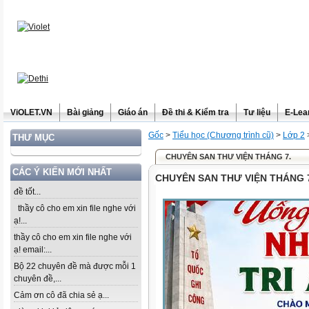
ViOLET.VN
Bài giảng
Giáo án
Đề thi & Kiểm tra
Tư liệu
E-Lea
Gốc
>
Tiểu học (Chương trình cũ)
>
Lớp 2
THƯ MỤC
CHUYÊN SAN THƯ VIỆN THÁNG 7.
CÁC Ý KIẾN MỚI NHẤT
CHUYÊN SAN THƯ VIỆN THÁNG 
đề tốt...
thầy cô cho em xin file nghe với
ạ!...
thầy cô cho em xin file nghe với
ạ! email:...
Bộ 22 chuyên đề mà được mỗi 1
chuyên đề,...
Cảm ơn cô đã chia sẻ ạ...