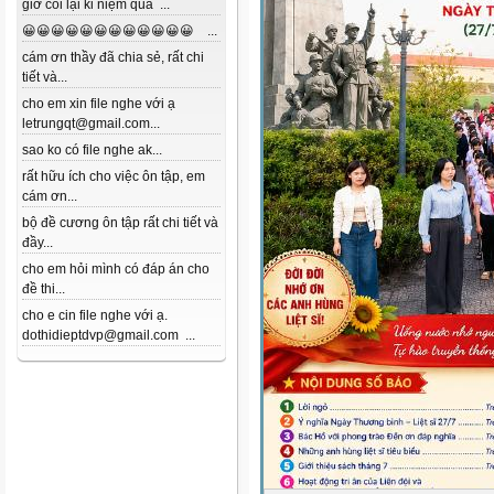
giờ coi lại kỉ niệm quá ...
😀😀😀😀😀😀😀😀😀😀😀😀 ...
cám ơn thầy đã chia sẻ, rất chi
tiết và...
cho em xin file nghe với ạ
letrungqt@gmail.com...
sao ko có file nghe ak...
rất hữu ích cho việc ôn tập, em
cám ơn...
bộ đề cương ôn tập rất chi tiết và
đầy...
cho em hỏi mình có đáp án cho
đề thi...
cho e cin file nghe với ạ.
dothidieptdvp@gmail.com ...