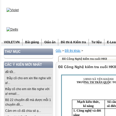
ViOLET.VN
Bài giảng
Giáo án
Đề thi & Kiểm tra
Tư liệu
E-Lea
Gốc
>
Đề thi khác
>
THƯ MỤC
Đề Công Nghệ kiểm tra cuối HKII
CÁC Ý KIẾN MỚI NHẤT
Đề Công Nghệ kiểm tra cuối HKII
đề tốt...
thầy cô cho em xin file nghe với
ạ!...
thầy cô cho em xin file nghe với
ạ! email:...
Bộ 22 chuyên đề mà được mỗi 1
chuyên đề,...
Cảm ơn cô đã chia sẻ ạ...