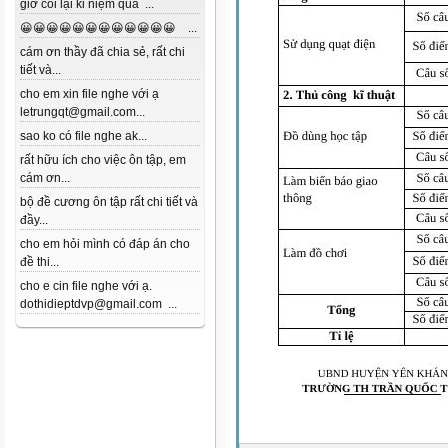
giờ coi lại kỉ niệm quá ...
😀😀😀😀😀😀😀😀😀😀😀😀 ...
cám ơn thầy đã chia sẻ, rất chi
tiết và...
cho em xin file nghe với ạ
letrungqt@gmail.com...
sao ko có file nghe ak...
rất hữu ích cho việc ôn tập, em
cám ơn...
bộ đề cương ôn tập rất chi tiết và
đầy...
cho em hỏi mình có đáp án cho
đề thi...
cho e cin file nghe với ạ.
dothidieptdvp@gmail.com ...