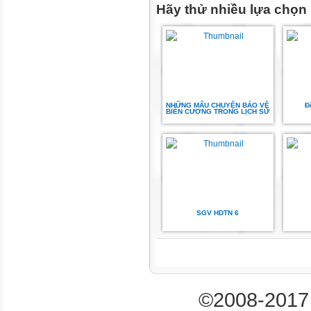
Hãy thử nhiều lựa chọn
TN TL
Số câu
1
NHỮNG MẨU CHUYỆN BẢO VỆ
Đ
1
BIÊN CƯƠNG TRONG LỊCH SỬ
2
Số điểm
1
SGV HDTN 6
1
2
©2008-2017 