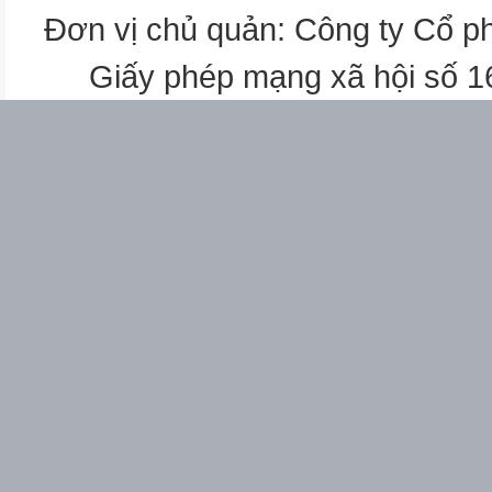
Câu số
Đơn vị chủ quản: Công ty Cổ p
4
Giấy phép mạng xã hội số 
8
2. Thủ công kĩ thuật
Đồ dùng học tập
Làm biển báo giao
thông
Làm đồ chơi
Tổng
Số câu
1