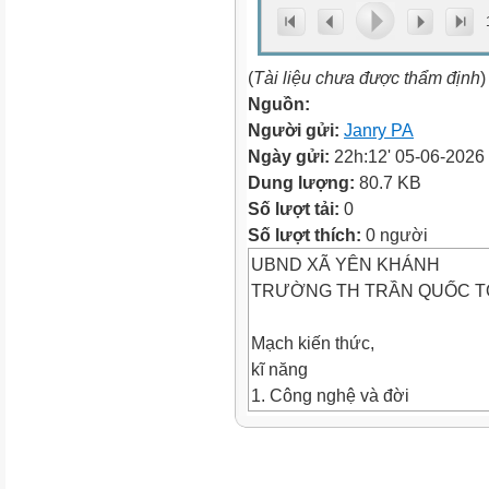
(
Tài liệu chưa được thẩm định
)
Nguồn:
Người gửi:
Janry PA
Ngày gửi:
22h:12' 05-06-2026
Dung lượng:
80.7 KB
Số lượt tải:
0
Số lượt thích:
0 người
UBND XÃ YÊN KHÁNH
TRƯỜNG TH TRẦN QUỐC 
Mạch kiến thức,
kĩ năng
1. Công nghệ và đời
sống
Sử dụng quạt điện