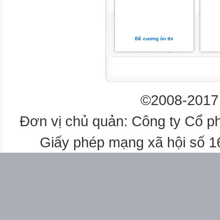
b) 3917 - 2567

c) 2968 + 6524

Đề cương ôn thi





©2008-2017 

Đơn vị chủ quản: Công ty Cổ p


Giấy phép mạng xã hội số 






