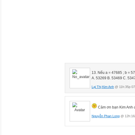
3. Viết các số sau :
a) Mười lăm nghìn bảy trăm n
......................................................
b) Bốn triệu không trăm linh m
...........................................
4. Số liền sau số 999 999 là :
A. 1 triệu B. 10 triệu C. 1 tỉ D. 
5. Viết số gồm : 7 trăm triệu, 7
13. Nếu a = 47685 ; b = 5784
......................................................
A. 53269 B. 53469 C. 534
Lại Thị Kim Anh
@ 11h:35p 07
6. Viết số thích hợp vào chỗ 
a. 675; 676; ..... ; ......;.......;.......
Cảm ơn bạn Kim Anh đ
7. Viết số gồm :
Nguyễn Phan Long
@ 12h:16p
a. 2 trăm nghìn, 5 trăm, 3 chục,
......................................................
b. 5 nghìn, 8 chục, 3 đơn vị .