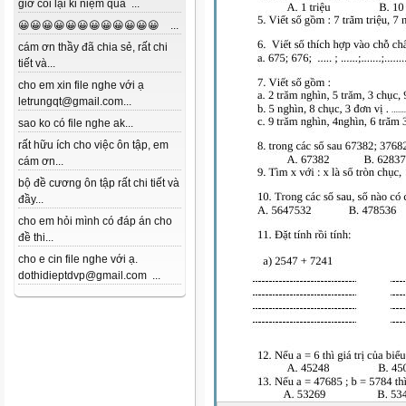
giờ coi lại kỉ niệm quá ...
😀😀😀😀😀😀😀😀😀😀😀😀 ...
cám ơn thầy đã chia sẻ, rất chi
tiết và...
cho em xin file nghe với ạ
letrungqt@gmail.com...
sao ko có file nghe ak...
rất hữu ích cho việc ôn tập, em
cám ơn...
bộ đề cương ôn tập rất chi tiết và
đầy...
cho em hỏi mình có đáp án cho
đề thi...
cho e cin file nghe với ạ.
dothidieptdvp@gmail.com ...