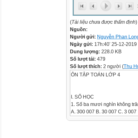
(
Tài liệu chưa được thẩm định
)
Nguồn:
Người gửi:
Nguyễn Phan Lon
Ngày gửi:
17h:40' 25-12-2019
Dung lượng:
228.0 KB
Số lượt tải:
479
Số lượt thích:
2 người (
Thu H
ÔN TẬP TOÁN LỚP 4
I. SỐ HỌC
1. Số ba mươi nghìn không trăm 
A. 300 007 B. 30 007 C. 3 007 
2. Số lớn nhất gồm 5 chữ số kh
A. 99 999 B. 98756 C. 98765 D