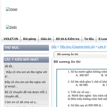
ViOLET.VN
Bài giảng
Giáo án
Đề thi & Kiểm tra
Tư liệu
E-Lea
Gốc
>
Tiểu học (Chương trình cũ)
>
Lớp 4
THƯ MỤC
Đề cương ôn thi
CÁC Ý KIẾN MỚI NHẤT
Đề cương ôn thi
đề tốt...
thầy cô cho em xin file nghe với
ạ!...
thầy cô cho em xin file nghe với
ạ! email:...
Bộ 22 chuyên đề mà được mỗi 1
chuyên đề,...
Cảm ơn cô đã chia sẻ ạ...