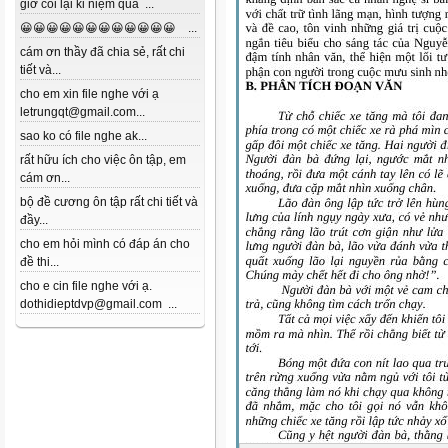
giờ coi lại kỉ niệm quá ...
😀😀😀😀😀😀😀😀😀😀😀😀 ...
cám ơn thầy đã chia sẻ, rất chi
tiết và...
cho em xin file nghe với ạ
letrungqt@gmail.com...
sao ko có file nghe ak...
rất hữu ích cho việc ôn tập, em
cám ơn...
bộ đề cương ôn tập rất chi tiết và
đầy...
cho em hỏi mình có đáp án cho
đề thi...
cho e cin file nghe với ạ.
dothidieptdvp@gmail.com ...