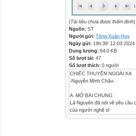
1
(
Tài liệu chưa được thẩm định
)
Nguồn:
ST
Người gửi:
Tống Xuân Huy
Ngày gửi:
19h:39' 12-03-2024
Dung lượng:
64.0 KB
Số lượt tải:
47
Số lượt thích:
0 người
CHIẾC THUYỀN NGOÀI XA
-Nguyễn Minh Châu-
A. MỞ BÀI CHUNG
Lã Nguyên đã nói về yêu cầu 
của người nghệ sĩ
“Nhà văn chân chính có sứ mệ
ra đại dương nhân
bản mênh mông”. Nguyễn Minh