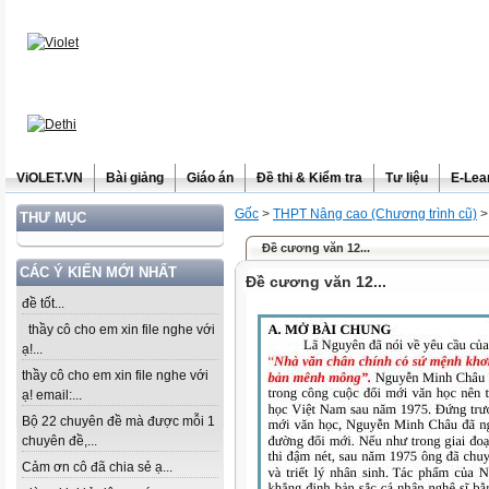
ViOLET.VN
Bài giảng
Giáo án
Đề thi & Kiểm tra
Tư liệu
E-Lea
Gốc
>
THPT Nâng cao (Chương trình cũ)
THƯ MỤC
Đề cương văn 12...
CÁC Ý KIẾN MỚI NHẤT
Đề cương văn 12...
đề tốt...
thầy cô cho em xin file nghe với
ạ!...
thầy cô cho em xin file nghe với
ạ! email:...
Bộ 22 chuyên đề mà được mỗi 1
chuyên đề,...
Cảm ơn cô đã chia sẻ ạ...