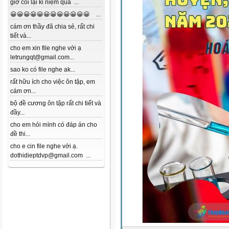
giờ coi lại kỉ niệm quá ...
😀😀😀😀😀😀😀😀😀😀😀😀 ...
cám ơn thầy đã chia sẻ, rất chi
tiết và...
cho em xin file nghe với ạ
letrungqt@gmail.com...
sao ko có file nghe ak...
rất hữu ích cho việc ôn tập, em
cám ơn...
bộ đề cương ôn tập rất chi tiết và
đầy...
cho em hỏi mình có đáp án cho
đề thi...
cho e cin file nghe với ạ.
dothidieptdvp@gmail.com ...