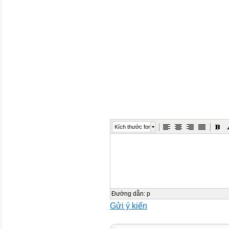
Kích thước font
Đường dẫn
:
p
Gửi ý kiến