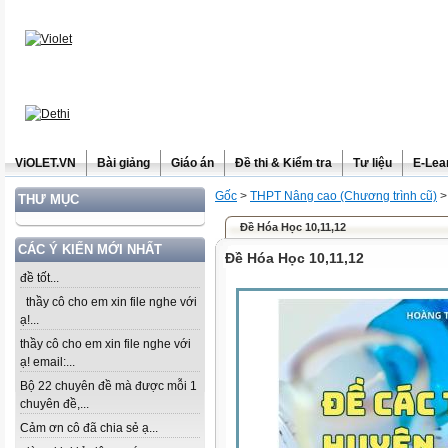
ViOLET.VN
Bài giảng
Giáo án
Đề thi & Kiểm tra
Tư liệu
E-Lea
Gốc
>
THPT Nâng cao (Chương trình cũ)
THƯ MỤC
Đề Hóa Học 10,11,12
CÁC Ý KIẾN MỚI NHẤT
Đề Hóa Học 10,11,12
đề tốt...
thầy cô cho em xin file nghe với
ạ!...
thầy cô cho em xin file nghe với
ạ! email:...
Bộ 22 chuyên đề mà được mỗi 1
chuyên đề,...
Cảm ơn cô đã chia sẻ ạ...