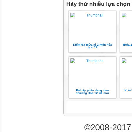
Hãy thử nhiều lựa chọn
Kiểm tra giữa kì 2 môn hóa
(Hóa 
học 11
Bài tập phân dạng theo
bộ tà
chương Hóa 12 CT mới
©2008-2017 