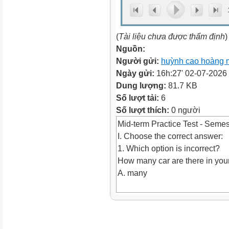
(
Tài liệu chưa được thẩm định
)
Nguồn:
Người gửi:
huỳnh cao hoàng 
Ngày gửi:
16h:27' 02-07-2026
Dung lượng:
81.7 KB
Số lượt tải:
6
Số lượt thích:
0 người
Mid-term Practice Test - Semes
I. Choose the correct answer:
1. Which option is incorrect?
How many car are there in your
A. many
B. car
C. are there