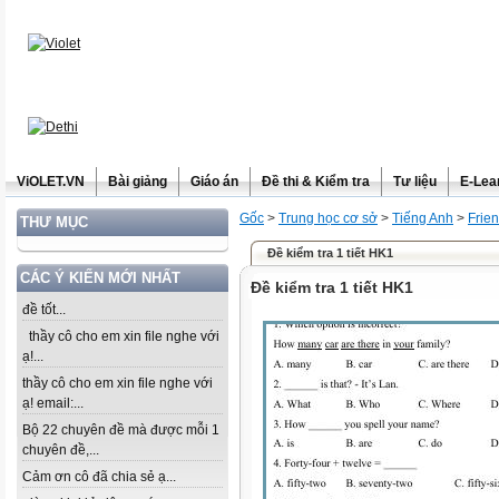
ViOLET.VN
Bài giảng
Giáo án
Đề thi & Kiểm tra
Tư liệu
E-Lea
Gốc
>
Trung học cơ sở
>
Tiếng Anh
>
Frie
THƯ MỤC
Đề kiểm tra 1 tiết HK1
CÁC Ý KIẾN MỚI NHẤT
Đề kiểm tra 1 tiết HK1
đề tốt...
thầy cô cho em xin file nghe với
ạ!...
thầy cô cho em xin file nghe với
ạ! email:...
Bộ 22 chuyên đề mà được mỗi 1
chuyên đề,...
Cảm ơn cô đã chia sẻ ạ...