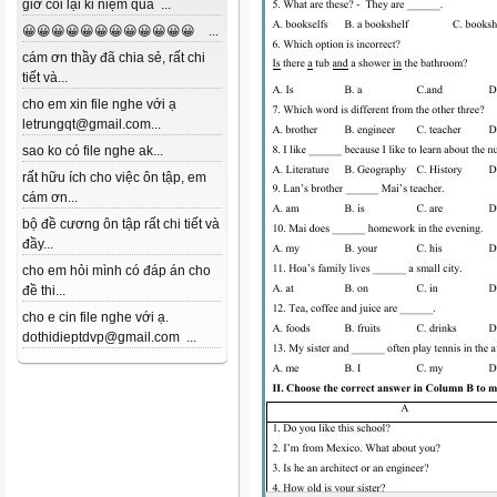
giờ coi lại kỉ niệm quá ...
😀😀😀😀😀😀😀😀😀😀😀😀 ...
cám ơn thầy đã chia sẻ, rất chi
tiết và...
cho em xin file nghe với ạ
letrungqt@gmail.com...
sao ko có file nghe ak...
rất hữu ích cho việc ôn tập, em
cám ơn...
bộ đề cương ôn tập rất chi tiết và
đầy...
cho em hỏi mình có đáp án cho
đề thi...
cho e cin file nghe với ạ.
dothidieptdvp@gmail.com ...