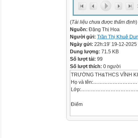
(
Tài liệu chưa được thẩm định
)
Nguồn:
Đặng Thị Hoa
Người gửi:
Trần Thị Khuê Du
Ngày gửi:
22h:19' 19-12-2025
Dung lượng:
71.5 KB
Số lượt tải:
99
Số lượt thích:
0 người
TRƯỜNG TH&THCS VĨNH K
Họ và tên:……………………
Lớp:……………………………
Điểm
ĐỀ KIỂM TRA GIỮA HỌC KÌ 1
MON: TOÁN - LỚP 4
Năm học: 2025-2026