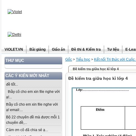
ViOLET.VN
Bài giảng
Giáo án
Đề thi & Kiểm tra
Tư liệu
E-Lea
Gốc
>
Tiểu học
>
Kết nối Tri thức với Cuộc
THƯ MỤC
Đề kiểm tra giữa học kì lớp 4
CÁC Ý KIẾN MỚI NHẤT
Đề kiểm tra giữa học kì lớp 4
đề tốt...
thầy cô cho em xin file nghe với
ạ!...
thầy cô cho em xin file nghe với
ạ! email:...
Bộ 22 chuyên đề mà được mỗi 1
chuyên đề,...
Cảm ơn cô đã chia sẻ ạ...