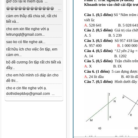
giờ coi lại kỉ niệm quá ...
😀😀😀😀😀😀😀😀😀😀😀😀 ...
cám ơn thầy đã chia sẻ, rất chi
tiết và...
cho em xin file nghe với ạ
letrungqt@gmail.com...
sao ko có file nghe ak...
rất hữu ích cho việc ôn tập, em
cám ơn...
bộ đề cương ôn tập rất chi tiết và
đầy...
cho em hỏi mình có đáp án cho
đề thi...
cho e cin file nghe với ạ.
dothidieptdvp@gmail.com ...