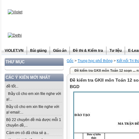
ViOLET.VN
Bài giảng
Giáo án
Đề thi & Kiểm tra
Tư liệu
E-Lea
Gốc
>
Trung học phổ thông
>
Kết nối Tri t
THƯ MỤC
Đề kiểm tra GKII môn Toán 12 soạn ...
CÁC Ý KIẾN MỚI NHẤT
Đề kiểm tra GKII môn Toán 12 s
đề tốt...
BGD
thầy cô cho em xin file nghe với
ạ!...
thầy cô cho em xin file nghe với
ạ! email:...
Bộ 22 chuyên đề mà được mỗi 1
chuyên đề,...
Cảm ơn cô đã chia sẻ ạ...