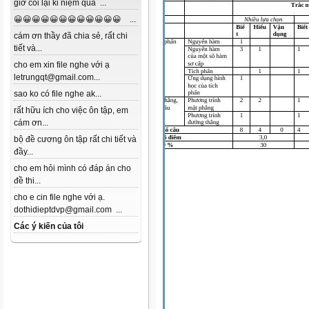
giờ coi lại kỉ niệm quá ...
😀😀😀😀😀😀😀😀😀😀😀😀 ...
cám ơn thầy đã chia sẻ, rất chi
tiết và...
cho em xin file nghe với ạ
letrungqt@gmail.com...
sao ko có file nghe ak...
rất hữu ích cho việc ôn tập, em
cám ơn...
bộ đề cương ôn tập rất chi tiết và
đầy...
cho em hỏi mình có đáp án cho
đề thi...
cho e cin file nghe với ạ.
dothidieptdvp@gmail.com ...
Các ý kiến của tôi