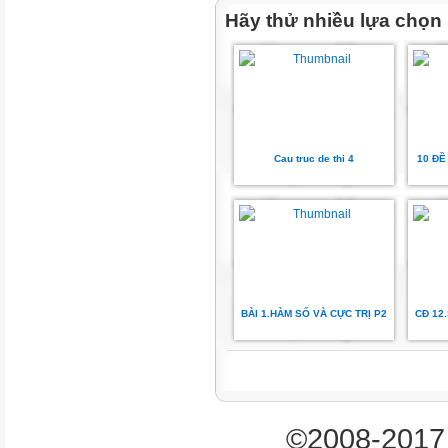
Hãy thử nhiều lựa chọn
Nguyên hàm
Nguyên hàm
của một số hàm
sơ cấp
Tích phân
Ứng dụng hình
Cau truc de thi 4
10 ĐỀ
học của tích
phân
Phương trình
mặt phẳng
Phương trình
đường thẳng
BÀI 1.HÀM SỐ VÀ CỰC TRỊ P2
CĐ 12
Mức độ đánh giá
Tổng
©2008-2017 
Trắc nghiệm khách quan