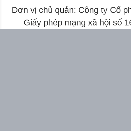
Nhiều lựa chọn
Đơn vị chủ quản: Công ty Cổ p
Biế Hiểu Vận
t
Giấy phép mạng xã hội số 
dụng
1
3
1
1
2
Đúng – Sai
Hiểu Vận
dụng
Biết
1