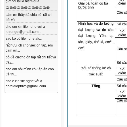
giờ coi lại kỉ niệm quá ...
😀😀😀😀😀😀😀😀😀😀😀😀 ...
cám ơn thầy đã chia sẻ, rất chi
tiết và...
cho em xin file nghe với ạ
letrungqt@gmail.com...
sao ko có file nghe ak...
rất hữu ích cho việc ôn tập, em
cám ơn...
bộ đề cương ôn tập rất chi tiết và
đầy...
cho em hỏi mình có đáp án cho
đề thi...
cho e cin file nghe với ạ.
dothidieptdvp@gmail.com ...