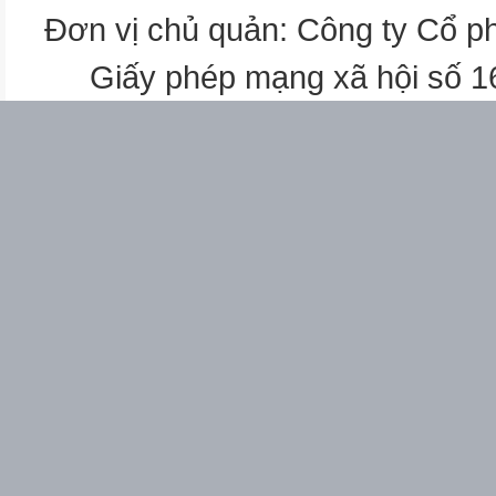
TL
Đơn vị chủ quản: Công ty Cổ p
TN
Giấy phép mạng xã hội số 
TL
2
/
1
3
4
2,0
/