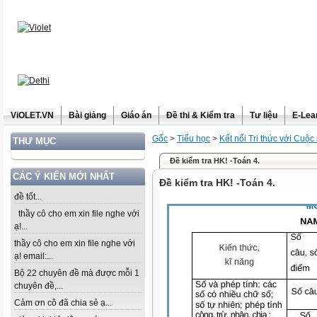
ViOLET.VN
Bài giảng
Giáo án
Đề thi & Kiểm tra
Tư liệu
E-Lea
Gốc
>
Tiểu học
>
Kết nối Tri thức với Cuộc
THƯ MỤC
Đề kiểm tra HK! -Toán 4.
CÁC Ý KIẾN MỚI NHẤT
Đề kiểm tra HK! -Toán 4.
đề tốt...
thầy cô cho em xin file nghe với
ạ!...
thầy cô cho em xin file nghe với
ạ! email:...
Bộ 22 chuyên đề mà được mỗi 1
chuyên đề,...
Cảm ơn cô đã chia sẻ ạ...