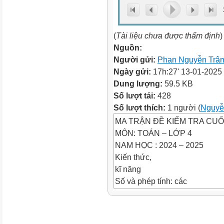
(
Tài liệu chưa được thẩm định
)
Nguồn:
Người gửi:
Phan Nguyễn Trâ
Ngày gửi:
17h:27' 13-01-2025
Dung lượng:
59.5 KB
Số lượt tải:
428
Số lượt thích:
1 người (
Nguyễ
MA TRẬN ĐỀ KIỂM TRA CUỐ
MÔN: TOÁN – LỚP 4
NAM HỌC : 2024 – 2025
Kiến thức,
kĩ năng
Số và phép tính: các
số có nhiều chữ số;
số tự nhiên; phép tính
cộng, trừ, nhân, chia ;