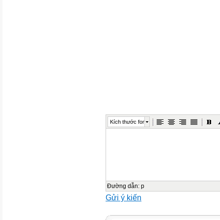
Giải bài toán có ba
bước tính
Số
câu, số
Mức 1
TN
TL
Kích thước font
Số câu
3
1
Đường dẫn
:
p
Gửi ý kiến
Số
điểm