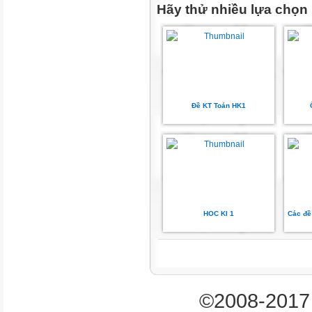
Hãy thử nhiều lựa chọn
2.0
1.0
điểm
Đề KT Toán HK1
1,2,
N
/
Tổng
HOC KI 1
Các đề 
TL
TN
©2008-2017 