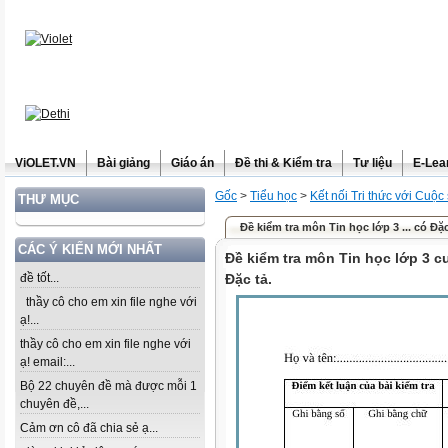
ViOLET.VN
Bài giảng
Giáo án
Đề thi & Kiểm tra
Tư liệu
E-Lea
Gốc
>
Tiểu học
>
Kết nối Tri thức với Cuộc
THƯ MỤC
Đề kiểm tra môn Tin học lớp 3 ... có Đặc
CÁC Ý KIẾN MỚI NHẤT
Đề kiểm tra môn Tin học lớp 3 
đề tốt...
Đặc tả.
thầy cô cho em xin file nghe với
ạ!...
thầy cô cho em xin file nghe với
ạ! email:...
Bộ 22 chuyên đề mà được mỗi 1
chuyên đề,...
Cảm ơn cô đã chia sẻ ạ...