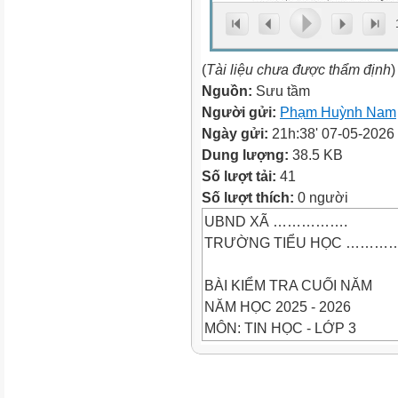
(
Tài liệu chưa được thẩm định
)
Nguồn:
Sưu tầm
Người gửi:
Phạm Huỳnh Nam
Ngày gửi:
21h:38' 07-05-2026
Dung lượng:
38.5 KB
Số lượt tải:
41
Số lượt thích:
0 người
UBND XÃ …………….
TRƯỜNG TIỂU HỌC ………
BÀI KIỂM TRA CUỐI NĂM
NĂM HỌC 2025 - 2026
MÔN: TIN HỌC - LỚP 3
Thời gian: 35 phút (không kể g
Họ và tên:....................................