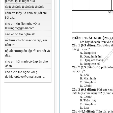
giờ coi lại kỉ niệm quá ...
😀😀😀😀😀😀😀😀😀😀😀😀 ...
cám ơn thầy đã chia sẻ, rất chi
tiết và...
cho em xin file nghe với ạ
letrungqt@gmail.com...
sao ko có file nghe ak...
rất hữu ích cho việc ôn tập, em
cám ơn...
bộ đề cương ôn tập rất chi tiết và
đầy...
cho em hỏi mình có đáp án cho
đề thi...
cho e cin file nghe với ạ.
dothidieptdvp@gmail.com ...