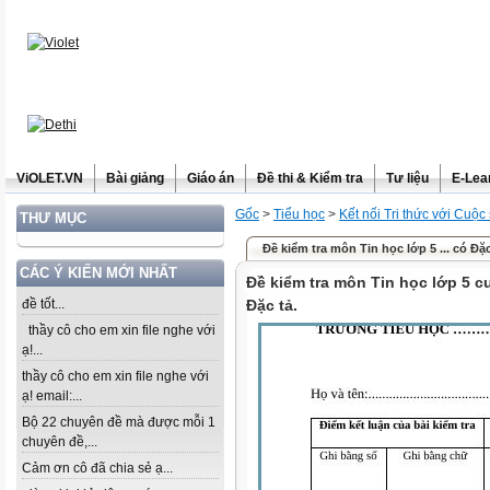
ViOLET.VN
Bài giảng
Giáo án
Đề thi & Kiểm tra
Tư liệu
E-Lea
Gốc
>
Tiểu học
>
Kết nối Tri thức với Cuộc
THƯ MỤC
Đề kiểm tra môn Tin học lớp 5 ... có Đặc
CÁC Ý KIẾN MỚI NHẤT
Đề kiểm tra môn Tin học lớp 5 
đề tốt...
Đặc tả.
thầy cô cho em xin file nghe với
ạ!...
thầy cô cho em xin file nghe với
ạ! email:...
Bộ 22 chuyên đề mà được mỗi 1
chuyên đề,...
Cảm ơn cô đã chia sẻ ạ...