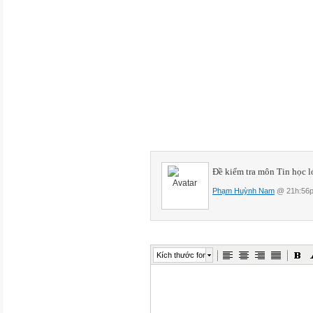
......................................
Điểm kết luận của bài kiểm tra
Ghi bằng số
Ghi bằng chữ
Họ tên chữ ký của giám khảo
Chữ ký giám khảo thứ nhất
Chữ ký giám khảo thứ hai
Đề kiểm tra môn Tin học l
Phạm Huỳnh Nam
@ 21h:56p
Nhận xét bài kiểm tra
PHẦN I. TRẮC NGHIỆM (5,0 đi
Em hãy chọn đáp án đúng nhất
Kích thước font
Câu 1 (0,5 điểm): Những việc 
hiện?
A. Ngửi mùi hương của hoa h