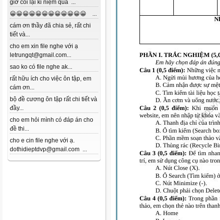
giờ coi lại kỉ niệm quá ...
😀😀😀😀😀😀😀😀😀😀😀😀 ...
cám ơn thầy đã chia sẻ, rất chi
tiết và...
cho em xin file nghe với ạ
letrungqt@gmail.com...
sao ko có file nghe ak...
rất hữu ích cho việc ôn tập, em
cám ơn...
bộ đề cương ôn tập rất chi tiết và
đầy...
cho em hỏi mình có đáp án cho
đề thi...
cho e cin file nghe với ạ.
dothidieptdvp@gmail.com ...