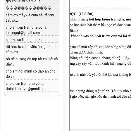
giờ coi lại kỉ niệm quá ...
😀😀😀😀😀😀😀😀😀😀😀😀 ...
cám ơn thầy đã chia sẻ, rất chi
tiết và...
cho em xin file nghe với ạ
letrungqt@gmail.com...
sao ko có file nghe ak...
rất hữu ích cho việc ôn tập, em
cám ơn...
bộ đề cương ôn tập rất chi tiết và
đầy...
cho em hỏi mình có đáp án cho
đề thi...
cho e cin file nghe với ạ.
dothidieptdvp@gmail.com ...