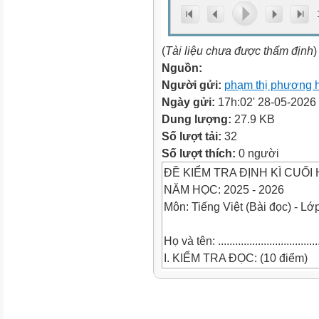
(
Tài liệu chưa được thẩm định
)
Nguồn:
Người gửi:
phạm thị phương 
Ngày gửi:
17h:02' 28-05-2026
Dung lượng:
27.9 KB
Số lượt tải:
32
Số lượt thích:
0 người
ĐỀ KIỂM TRA ĐỊNH KÌ CUỐI 
NĂM HỌC: 2025 - 2026
Môn: Tiếng Việt (Bài đọc) - Lớ
Họ và tên: ......................................
I. KIỂM TRA ĐỌC: (10 điểm)
1. Kiểm tra đọc thành tiếng kết
Giáo viên cho học sinh bắt thă
1câu hỏi liên quan đến nội du