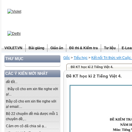
ViOLET.VN
Bài giảng
Giáo án
Đề thi & Kiểm tra
Tư liệu
E-Lea
Gốc
>
Tiểu học
>
Kết nối Tri thức với Cuộc
THƯ MỤC
Đề KT học kì 2 Tiếng Việt 4.
CÁC Ý KIẾN MỚI NHẤT
Đề KT học kì 2 Tiếng Việt 4.
đề tốt...
thầy cô cho em xin file nghe với
ạ!...
thầy cô cho em xin file nghe với
ạ! email:...
Bộ 22 chuyên đề mà được mỗi 1
chuyên đề,...
Cảm ơn cô đã chia sẻ ạ...