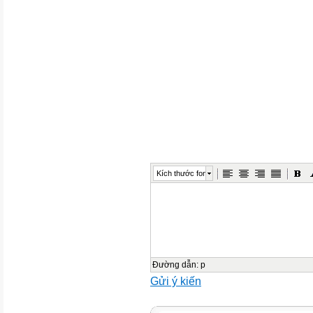
Cho hàm số
có đạo hàm
Các mệnh đề sau đúng hay sa
a,Hàm số
đồng biến trên các khoảng
b)Hàm số
Kích thước font
nghịch biến trên
c)Hàm số
nghịch biến trên các khoảng
Đường dẫn
:
p
Gửi ý kiến
d)Hàm số