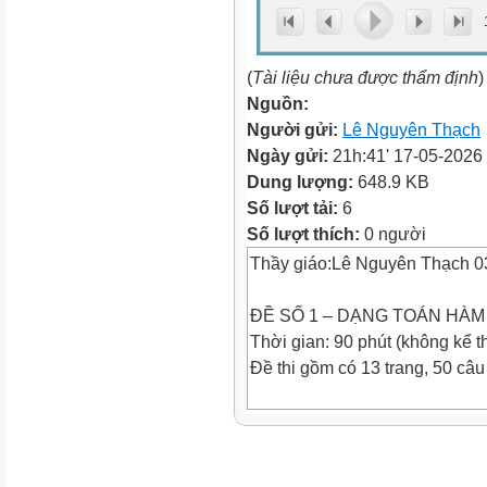
(
Tài liệu chưa được thẩm định
)
Nguồn:
Người gửi:
Lê Nguyên Thạch
Ngày gửi:
21h:41' 17-05-2026
Dung lượng:
648.9 KB
Số lượt tải:
6
Số lượt thích:
0 người
Thầy giáo:Lê Nguyên Thạch 
ĐỀ SỐ 1 – DẠNG TOÁN HÀ
Thời gian: 90 phút (không kể t
Đề thi gồm có 13 trang, 50 câu
ĐỀ CHÍNH THỨC
Câu 1.