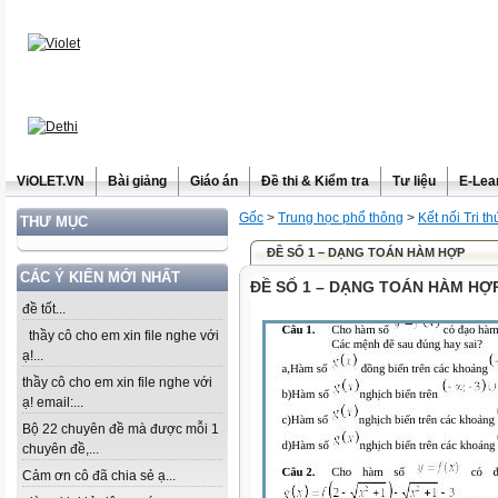
ViOLET.VN
Bài giảng
Giáo án
Đề thi & Kiểm tra
Tư liệu
E-Lea
Gốc
>
Trung học phổ thông
>
Kết nối Tri t
THƯ MỤC
ĐỀ SỐ 1 – DẠNG TOÁN HÀM HỢP
CÁC Ý KIẾN MỚI NHẤT
ĐỀ SỐ 1 – DẠNG TOÁN HÀM HỢ
đề tốt...
thầy cô cho em xin file nghe với
ạ!...
thầy cô cho em xin file nghe với
ạ! email:...
Bộ 22 chuyên đề mà được mỗi 1
chuyên đề,...
Cảm ơn cô đã chia sẻ ạ...