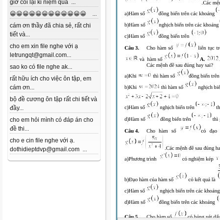
giờ coi lại kỉ niệm quá ...
😀😀😀😀😀😀😀😀😀😀😀😀 ...
cám ơn thầy đã chia sẻ, rất chi
tiết và...
cho em xin file nghe với ạ
letrungqt@gmail.com...
sao ko có file nghe ak...
rất hữu ích cho việc ôn tập, em
cám ơn...
bộ đề cương ôn tập rất chi tiết và
đầy...
cho em hỏi mình có đáp án cho
đề thi...
cho e cin file nghe với ạ.
dothidieptdvp@gmail.com ...