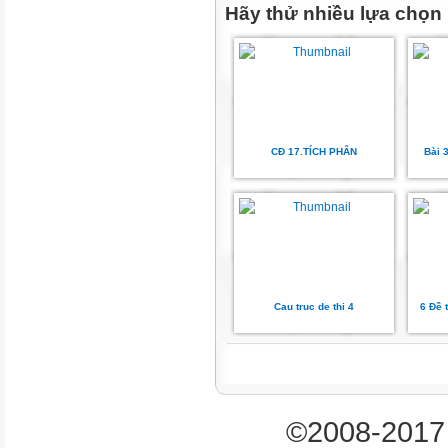
Hãy thử nhiều lựa chọn
nghịch biến trên các khoảng
Câu 2.
Cho hàm số
CĐ 17.TÍCH PHÂN
Bài 
và hàm số
và
và
và
có đạo hàm
Cau truc de thi 4
6 Đề 
với mọi
và hàm số
©2008-2017 