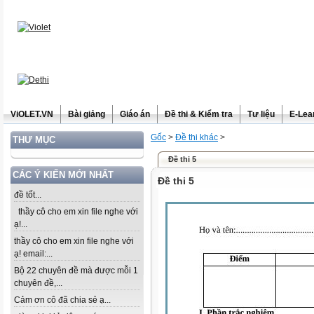
ViOLET.VN
Bài giảng
Giáo án
Đề thi & Kiểm tra
Tư liệu
E-Lea
Gốc
>
Đề thi khác
>
THƯ MỤC
Đề thi 5
CÁC Ý KIẾN MỚI NHẤT
Đề thi 5
đề tốt...
thầy cô cho em xin file nghe với
ạ!...
thầy cô cho em xin file nghe với
ạ! email:...
Bộ 22 chuyên đề mà được mỗi 1
chuyên đề,...
Cảm ơn cô đã chia sẻ ạ...