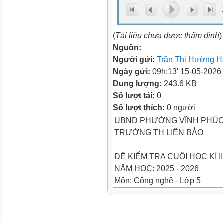
(
Tài liệu chưa được thẩm định
)
Nguồn:
Người gửi:
Trần Thị Hường H
Ngày gửi:
09h:13' 15-05-2026
Dung lượng:
243.6 KB
Số lượt tải:
0
Số lượt thích:
0 người
UBND PHƯỜNG VĨNH PHÚ
TRƯỜNG TH LIÊN BẢO
ĐỀ KIỂM TRA CUỐI HỌC KÌ II
NĂM HỌC: 2025 - 2026
Môn: Công nghệ - Lớp 5
(Thời gian: 40 phút, không kể t
Họ và tên:......................................