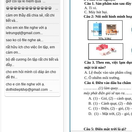
giờ coi lại kỉ niệm quá ...
😀😀😀😀😀😀😀😀😀😀😀😀 ...
cám ơn thầy đã chia sẻ, rất chi
tiết và...
cho em xin file nghe với ạ
letrungqt@gmail.com...
sao ko có file nghe ak...
rất hữu ích cho việc ôn tập, em
cám ơn...
bộ đề cương ôn tập rất chi tiết và
đầy...
cho em hỏi mình có đáp án cho
đề thi...
cho e cin file nghe với ạ.
dothidieptdvp@gmail.com ...