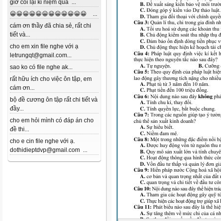
giờ coi lại kỉ niệm quá ...
😀😀😀😀😀😀😀😀😀😀😀😀 ...
cám ơn thầy đã chia sẻ, rất chi
tiết và...
cho em xin file nghe với ạ
letrungqt@gmail.com...
sao ko có file nghe ak...
rất hữu ích cho việc ôn tập, em
cám ơn...
bộ đề cương ôn tập rất chi tiết và
đầy...
cho em hỏi mình có đáp án cho
đề thi...
cho e cin file nghe với ạ.
dothidieptdvp@gmail.com ...