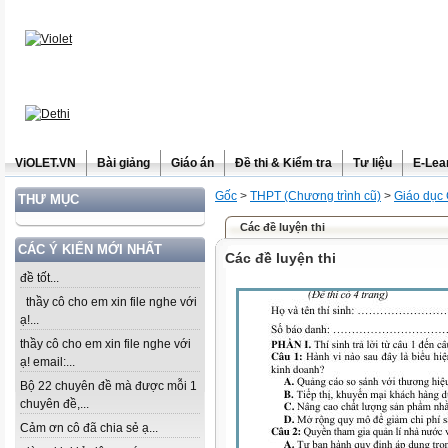
ViOLET.VN
Bài giảng
Giáo án
Đề thi & Kiểm tra
Tư liệu
E-Lea
Gốc
>
THPT (Chương trình cũ)
>
Giáo dục
THƯ MỤC
Các đề luyện thi
CÁC Ý KIẾN MỚI NHẤT
Các đề luyện thi
đề tốt...
thầy cô cho em xin file nghe với
ạ!...
thầy cô cho em xin file nghe với
ạ! email:...
Bộ 22 chuyên đề mà được mỗi 1
chuyên đề,...
Cảm ơn cô đã chia sẻ ạ...