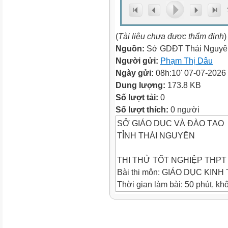
(
Tài liệu chưa được thẩm định
)
Nguồn:
Sở GDĐT Thái Nguyê
Người gửi:
Phạm Thị Dâu
Ngày gửi:
08h:10' 07-07-2026
Dung lượng:
173.8 KB
Số lượt tải:
0
Số lượt thích:
0 người
SỞ GIÁO DỤC VÀ ĐÀO TẠO
TỈNH THÁI NGUYÊN
THI THỬ TỐT NGHIỆP THPT 
Bài thi môn: GIÁO DỤC KIN
Thời gian làm bài: 50 phút, kh
ĐỀ THI CHÍNH THỨC
(Đề thi có 4 trang)