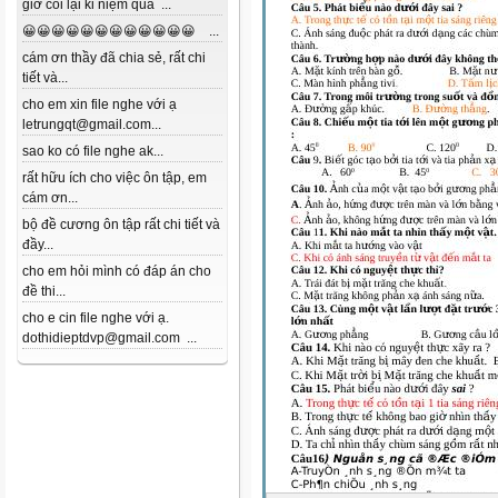
giờ coi lại kỉ niệm quá ...
😀😀😀😀😀😀😀😀😀😀😀😀 ...
cám ơn thầy đã chia sẻ, rất chi
tiết và...
cho em xin file nghe với ạ
letrungqt@gmail.com...
sao ko có file nghe ak...
rất hữu ích cho việc ôn tập, em
cám ơn...
bộ đề cương ôn tập rất chi tiết và
đầy...
cho em hỏi mình có đáp án cho
đề thi...
cho e cin file nghe với ạ.
dothidieptdvp@gmail.com ...