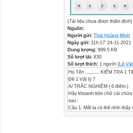
(
Tài liệu chưa được thẩm định
)
Nguồn:
Người gửi:
Thái Hoàng Minh
Ngày gửi:
11h:17' 24-11-2021
Dung lượng:
999.5 KB
Số lượt tải:
830
Số lượt thích:
1 người (
Lê Vă
Họ Tên ............ KIỂM TRA 1 T
Đề 1 Vật lý 7
A/ TRẮC NGHIỆM ( 6 điểm )
Hãy khoanh tròn chữ cái chứa 
sau :
Câu 1. Mắt ta có thể nhìn thấy 
A. ánh sáng từ vật đó truyền đ
C. Vật không phát sáng mà cũ
lớn và cách mắt không quá xa.