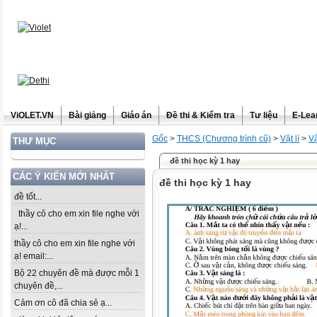
ViOLET.VN
Bài giảng
Giáo án
Đề thi & Kiểm tra
Tư liệu
E-Lea
Gốc
>
THCS (Chương trình cũ)
>
Vật lí
>
Vậ
THƯ MỤC
đề thi học kỳ 1 hay
CÁC Ý KIẾN MỚI NHẤT
đề thi học kỳ 1 hay
đề tốt...
thầy cô cho em xin file nghe với
ạ!...
thầy cô cho em xin file nghe với
ạ! email:...
Bộ 22 chuyên đề mà được mỗi 1
chuyên đề,...
Cảm ơn cô đã chia sẻ ạ...