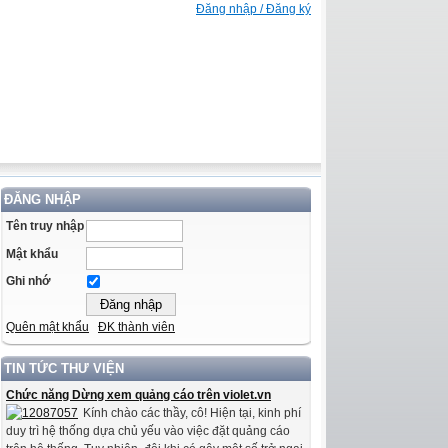
Đăng nhập / Đăng ký
ĐĂNG NHẬP
Tên truy nhập
Mật khẩu
Ghi nhớ
Quên mật khẩu
ĐK thành viên
TIN TỨC THƯ VIỆN
Chức năng Dừng xem quảng cáo trên violet.vn
Kính chào các thầy, cô! Hiện tại, kinh phí
duy trì hệ thống dựa chủ yếu vào việc đặt quảng cáo