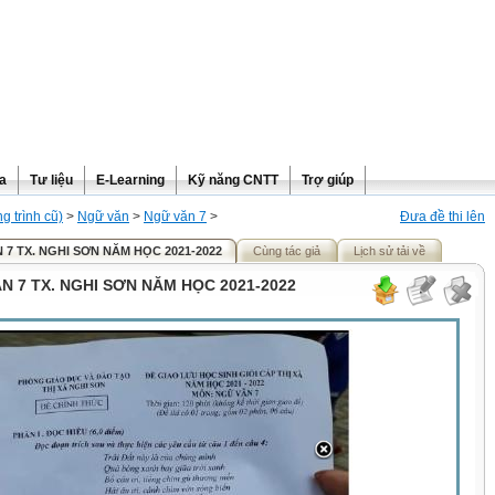
ra
Tư liệu
E-Learning
Kỹ năng CNTT
Trợ giúp
 trình cũ)
>
Ngữ văn
>
Ngữ văn 7
>
Đưa đề thi lên
 7 TX. NGHI SƠN NĂM HỌC 2021-2022
Cùng tác giả
Lịch sử tải về
ĂN 7 TX. NGHI SƠN NĂM HỌC 2021-2022