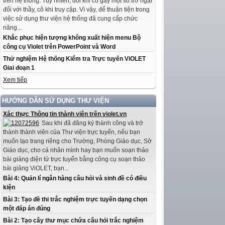
trên hệ thống. Tuy nhiên, đôi khi có gây một số trở ngại
đối với thầy, cô khi truy cập. Vì vậy, để thuận tiện trong
việc sử dụng thư viện hệ thống đã cung cấp chức
năng...
Khắc phục hiện tượng không xuất hiện menu Bộ
công cụ Violet trên PowerPoint và Word
Thử nghiệm Hệ thống Kiểm tra Trực tuyến ViOLET
Giai đoạn 1
Xem tiếp
HƯỚNG DẪN SỬ DỤNG THƯ VIỆN
Xác thực Thông tin thành viên trên violet.vn
Sau khi đã đăng ký thành công và trở
thành thành viên của Thư viện trực tuyến, nếu bạn
muốn tạo trang riêng cho Trường, Phòng Giáo dục, Sở
Giáo dục, cho cá nhân mình hay bạn muốn soạn thảo
bài giảng điện tử trực tuyến bằng công cụ soạn thảo
bài giảng ViOLET, bạn...
Bài 4: Quản lí ngân hàng câu hỏi và sinh đề có điều
kiện
Bài 3: Tạo đề thi trắc nghiệm trực tuyến dạng chọn
một đáp án đúng
Bài 2: Tạo cây thư mục chứa câu hỏi trắc nghiệm