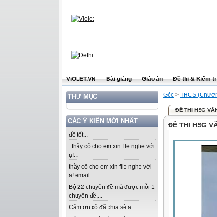
ViOLET.VN
Bài giảng
Giáo án
Đề thi & Kiểm t
Gốc
>
THCS (Chương
THƯ MỤC
ĐỀ THI HSG VĂN
CÁC Ý KIẾN MỚI NHẤT
ĐỀ THI HSG V
đề tốt...
thầy cô cho em xin file nghe với
ạ!...
thầy cô cho em xin file nghe với
ạ! email:...
Bộ 22 chuyên đề mà được mỗi 1
chuyên đề,...
Cảm ơn cô đã chia sẻ ạ...