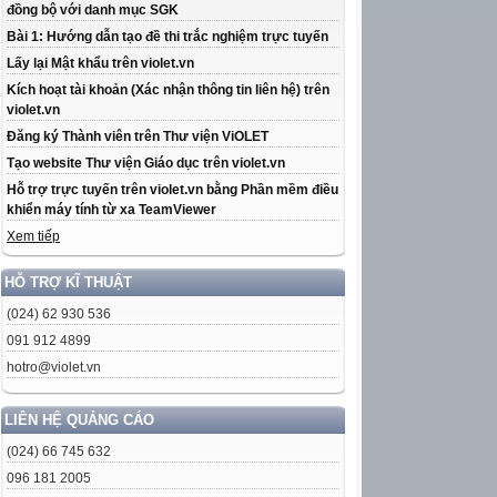
đồng bộ với danh mục SGK
Bài 1: Hướng dẫn tạo đề thi trắc nghiệm trực tuyến
Lấy lại Mật khẩu trên violet.vn
Kích hoạt tài khoản (Xác nhận thông tin liên hệ) trên
violet.vn
Đăng ký Thành viên trên Thư viện ViOLET
Tạo website Thư viện Giáo dục trên violet.vn
Hỗ trợ trực tuyến trên violet.vn bằng Phần mềm điều
khiển máy tính từ xa TeamViewer
Xem tiếp
HỖ TRỢ KĨ THUẬT
(024) 62 930 536
091 912 4899
hotro@violet.vn
LIÊN HỆ QUẢNG CÁO
(024) 66 745 632
096 181 2005