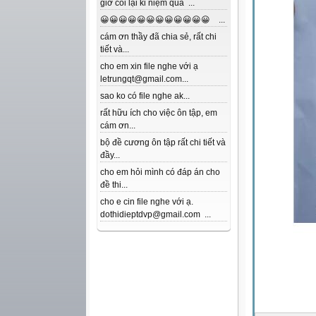
giờ coi lại kỉ niệm quá ...
😀😀😀😀😀😀😀😀😀😀😀😀 ...
cám ơn thầy đã chia sẻ, rất chi
tiết và...
cho em xin file nghe với ạ
letrungqt@gmail.com...
sao ko có file nghe ak...
rất hữu ích cho việc ôn tập, em
cám ơn...
bộ đề cương ôn tập rất chi tiết và
đầy...
cho em hỏi mình có đáp án cho
đề thi...
cho e cin file nghe với ạ.
dothidieptdvp@gmail.com ...