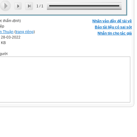
1
/
1
ợc thẩm định
)
Nhấn vào đây để tải về
iệp
Báo tài liệu có sai sót
n Thuận
(
trang riêng
)
Nhắn tin cho tác giả
' 28-03-2022
9 KB
gười