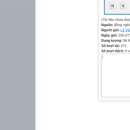
(
Tài liệu chưa đư
Nguồn:
đồng ngh
Người gửi:
Lê Vă
Ngày gửi:
20h:07
Dung lượng:
98.
Số lượt tải:
371
Số lượt thích:
0 n
/