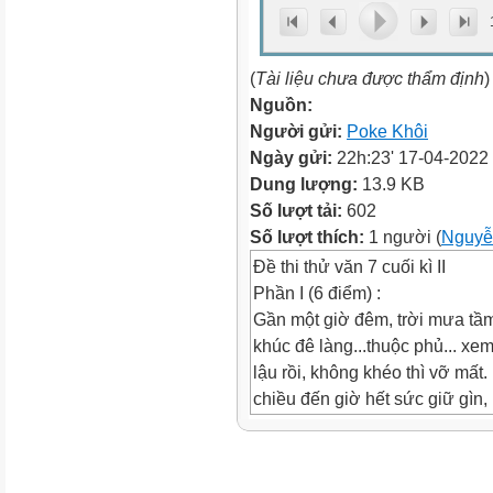
(
Tài liệu chưa được thẩm định
)
Nguồn:
Người gửi:
Poke Khôi
Ngày gửi:
22h:23' 17-04-2022
Dung lượng:
13.9 KB
Số lượt tải:
602
Số lượt thích:
1 người (
Nguyễ
Đề thi thử văn 7 cuối kì II
Phần I (6 điểm) :
Gần một giờ đêm, trời mưa tầm
khúc đê làng...thuộc phủ... x
lậu rồi, không khéo thì vỡ mất
chiều đến giờ hết sức giữ gìn, 
tre, nào đắp nào cừ, bì bõm d
nào người nấy ướt lướt thướt n
Tuy trống đánh liên thanh, ốc t