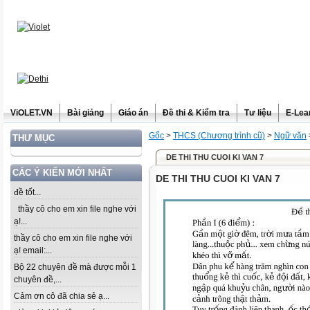
ViOLET.VN
Bài giảng
Giáo án
Đề thi & Kiểm tra
Tư liệu
E-Lea
Gốc
>
THCS (Chương trình cũ)
>
Ngữ văn
THƯ MỤC
DE THI THU CUOI KI VAN 7
CÁC Ý KIẾN MỚI NHẤT
DE THI THU CUOI KI VAN 7
đề tốt...
thầy cô cho em xin file nghe với
ạ!...
thầy cô cho em xin file nghe với
ạ! email:...
Bộ 22 chuyên đề mà được mỗi 1
chuyên đề,...
Cảm ơn cô đã chia sẻ ạ...