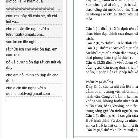
giờ coi lại kỉ niệm quá ...
😀😀😀😀😀😀😀😀😀😀😀😀 ...
cám ơn thầy đã chia sẻ, rất chi
tiết và...
cho em xin file nghe với ạ
letrungqt@gmail.com...
sao ko có file nghe ak...
rất hữu ích cho việc ôn tập, em
cám ơn...
bộ đề cương ôn tập rất chi tiết và
đầy...
cho em hỏi mình có đáp án cho
đề thi...
cho e cin file nghe với ạ.
dothidieptdvp@gmail.com ...