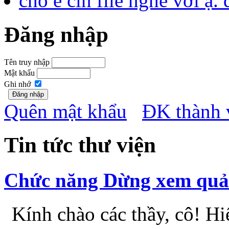
cám ơn thầy đã chia sẻ, rất 
cho em xin file nghe với
sao ko có file nghe ak...
rất hữu ích cho việc ôn tậ
bộ đề cương ôn tập rất chi 
cho em hỏi mình có đáp án
cho e cin file nghe với ạ
Đăng nhập
Tên truy nhập
Mật khẩu