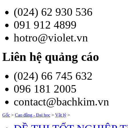
Đăng ký Thành viên trên
Tạo website Thư viện Giáo
Hỗ trợ trực tuyến trên v
tính từ xa TeamViewer
Xem tiếp
Hỗ trợ kĩ thuật
(024) 62 930 536
091 912 4899
hotro@violet.vn