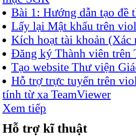
giảng điện tử trực tuyến b
bạn...
Bài 4: Quản lí ngân hàng 
Bài 3: Tạo đề thi trắc ng
đúng
Bài 2: Tạo cây thư mục c
mục SGK
Bài 1: Hướng dẫn tạo đề t
Lấy lại Mật khẩu trên vio
Kích hoạt tài khoản (Xác n