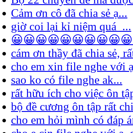
Thư mục
Các ý kiến mới nhất
đề tốt...
thầy cô cho em xin file n
thầy cô cho em xin file ng
Bộ 22 chuyên đề mà được 
Cảm ơn cô đã chia sẻ ạ...
giờ coi lại kỉ niệm quá ...
😀😀😀😀😀😀😀😀😀😀