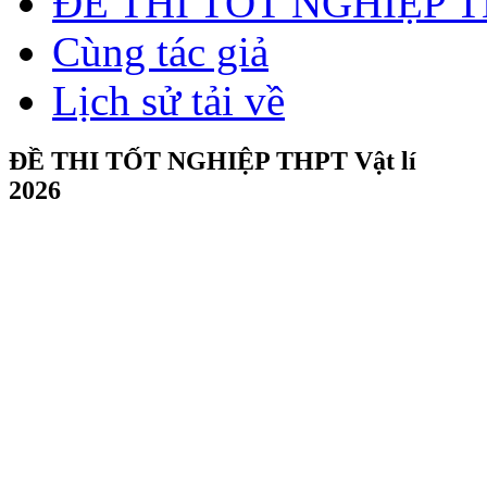
Liên hệ quảng cáo
(024) 66 745 632
096 181 2005
contact@bachkim.vn
Gốc
>
Cao đẳng - Đại học
>
Vật lý
>
ĐỀ THI TỐT NGHIỆP TH
Cùng tác giả
Lịch sử tải về
ĐỀ THI TỐT NGHIỆP THPT Vật lí