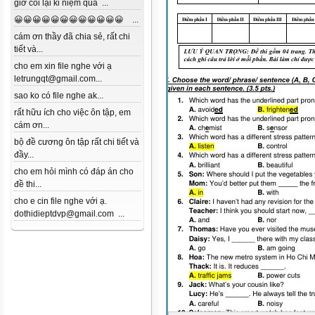
giờ coi lại kỉ niệm quá ...
😀😀😀😀😀😀😀😀😀😀😀😀 ...
cám ơn thầy đã chia sẻ, rất chi
tiết và...
cho em xin file nghe với ạ
letrungqt@gmail.com...
sao ko có file nghe ak...
rất hữu ích cho việc ôn tập, em
cám ơn...
bộ đề cương ôn tập rất chi tiết và
đầy...
cho em hỏi mình có đáp án cho
đề thi...
cho e cin file nghe với ạ.
dothidieptdvp@gmail.com ...