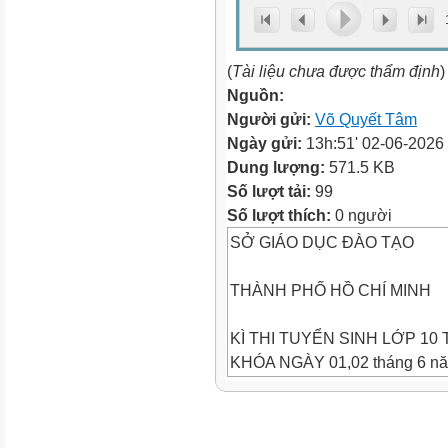
(
Tài liệu chưa được thẩm định
)
Nguồn:
Người gửi:
Võ Quyết Tâm
Ngày gửi:
13h:51' 02-06-2026
Dung lượng:
571.5 KB
Số lượt tải:
99
Số lượt thích:
0 người
SỞ GIÁO DỤC ĐÀO TẠO
THÀNH PHỐ HỒ CHÍ MINH
KÌ THI TUYỂN SINH LỚP 10
KHÓA NGÀY 01,02 tháng 6 n
MÔN THI: TIẾNG ANH
Ngày thi: 01 tháng 6 năm 2026
Thời gian làm bài: 90 phút (Kh