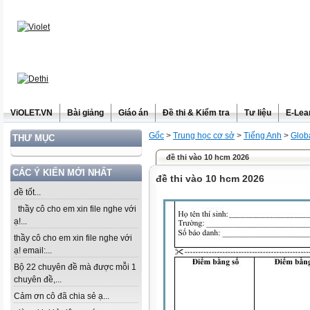
ViOLET.VN
Bài giảng
Giáo án
Đề thi & Kiểm tra
Tư liệu
E-Lea
Gốc
>
Trung học cơ sở
>
Tiếng Anh
>
Glob
THƯ MỤC
đề thi vào 10 hcm 2026
CÁC Ý KIẾN MỚI NHẤT
đề thi vào 10 hcm 2026
đề tốt...
thầy cô cho em xin file nghe với
ạ!...
thầy cô cho em xin file nghe với
ạ! email:...
Bộ 22 chuyên đề mà được mỗi 1
chuyên đề,...
Cảm ơn cô đã chia sẻ ạ...