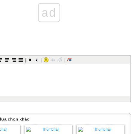
ad
:
,
c
 lựa chọn khác
u