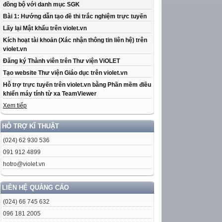
đồng bộ với danh mục SGK
Bài 1: Hướng dẫn tạo đề thi trắc nghiệm trực tuyến
Lấy lại Mật khẩu trên violet.vn
Kích hoạt tài khoản (Xác nhận thông tin liên hệ) trên
violet.vn
Đăng ký Thành viên trên Thư viện ViOLET
Tạo website Thư viện Giáo dục trên violet.vn
Hỗ trợ trực tuyến trên violet.vn bằng Phần mềm điều
khiển máy tính từ xa TeamViewer
Xem tiếp
HỖ TRỢ KĨ THUẬT
(024) 62 930 536
091 912 4899
hotro@violet.vn
LIÊN HỆ QUẢNG CÁO
(024) 66 745 632
096 181 2005