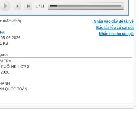
1
/
11
ợc thẩm định
)
Nhấn vào đây để tải về
Báo tài liệu có sai sót
 PA
Nhắn tin cho tác giả
' 05-06-2026
.1 KB
gười
ỂM TRA
 CUỐI HKI LỚP 3
 2026
KHÁNH
ẦN QUỐC TOẢN