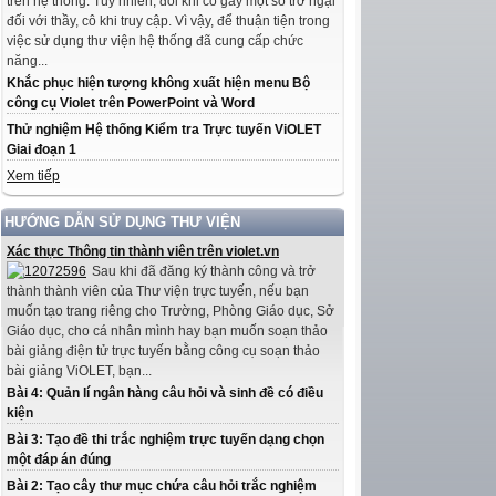
trên hệ thống. Tuy nhiên, đôi khi có gây một số trở ngại
đối với thầy, cô khi truy cập. Vì vậy, để thuận tiện trong
việc sử dụng thư viện hệ thống đã cung cấp chức
năng...
Khắc phục hiện tượng không xuất hiện menu Bộ
công cụ Violet trên PowerPoint và Word
Thử nghiệm Hệ thống Kiểm tra Trực tuyến ViOLET
Giai đoạn 1
Xem tiếp
HƯỚNG DẪN SỬ DỤNG THƯ VIỆN
Xác thực Thông tin thành viên trên violet.vn
Sau khi đã đăng ký thành công và trở
thành thành viên của Thư viện trực tuyến, nếu bạn
muốn tạo trang riêng cho Trường, Phòng Giáo dục, Sở
Giáo dục, cho cá nhân mình hay bạn muốn soạn thảo
bài giảng điện tử trực tuyến bằng công cụ soạn thảo
bài giảng ViOLET, bạn...
Bài 4: Quản lí ngân hàng câu hỏi và sinh đề có điều
kiện
Bài 3: Tạo đề thi trắc nghiệm trực tuyến dạng chọn
một đáp án đúng
Bài 2: Tạo cây thư mục chứa câu hỏi trắc nghiệm