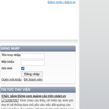
Đăng nhập / Đăng ký
ĐĂNG NHẬP
Tên truy nhập
Mật khẩu
Ghi nhớ
Quên mật khẩu
ĐK thành viên
TIN TỨC THƯ VIỆN
Chức năng Dừng xem quảng cáo trên violet.vn
Kính chào các thầy, cô! Hiện tại, kinh phí
duy trì hệ thống dựa chủ yếu vào việc đặt quảng cáo