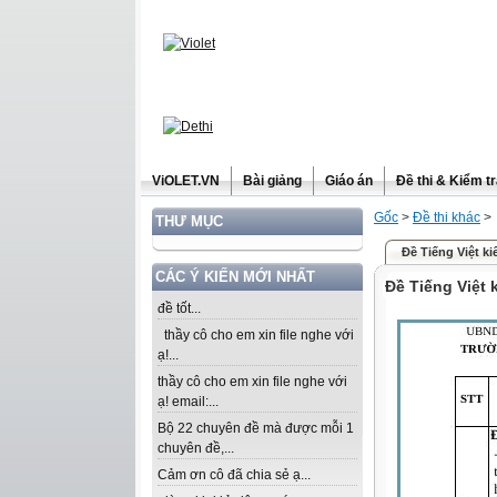
ViOLET.VN
Bài giảng
Giáo án
Đề thi & Kiểm t
Gốc
>
Đề thi khác
>
THƯ MỤC
Đề Tiếng Việt ki
CÁC Ý KIẾN MỚI NHẤT
Đề Tiếng Việt 
đề tốt...
thầy cô cho em xin file nghe với
ạ!...
thầy cô cho em xin file nghe với
ạ! email:...
Bộ 22 chuyên đề mà được mỗi 1
chuyên đề,...
Cảm ơn cô đã chia sẻ ạ...