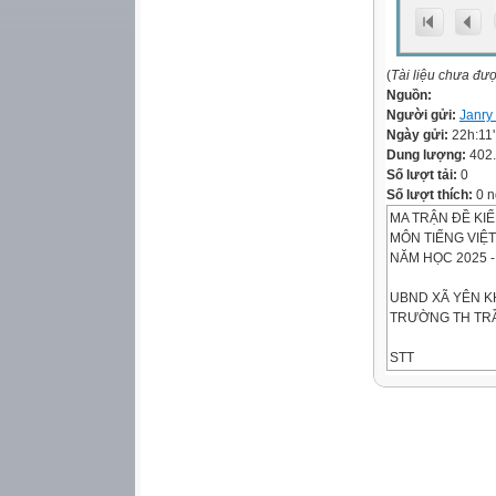
(
Tài liệu chưa đư
Nguồn:
Người gửi:
Janry
Ngày gửi:
22h:11
Dung lượng:
402
Số lượt tải:
0
Số lượt thích:
0 n
MA TRẬN ĐỀ KI
MÔN TIẾNG VIỆT
NĂM HỌC 2025 -
UBND XÃ YÊN 
TRƯỜNG TH TR
STT
Mức 1
Chủ đề
TNKQ