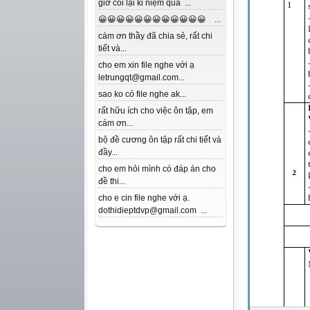
giờ coi lại kỉ niệm quá ...
😀😀😀😀😀😀😀😀😀😀😀😀 ...
cám ơn thầy đã chia sẻ, rất chi
tiết và...
cho em xin file nghe với ạ
letrungqt@gmail.com...
sao ko có file nghe ak...
rất hữu ích cho việc ôn tập, em
cám ơn...
bộ đề cương ôn tập rất chi tiết và
đầy...
cho em hỏi mình có đáp án cho
đề thi...
cho e cin file nghe với ạ.
dothidieptdvp@gmail.com ...