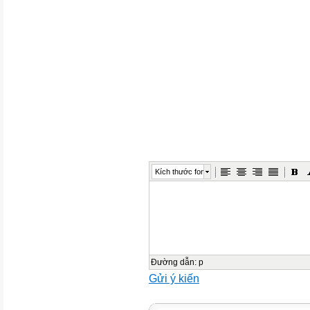
MÔN TIẾNG VIỆT- LỚP 3
NĂM HỌC 2025 - 2026
Yêu cầu cần đạt
Số câu,
số điểm
1. Đọc thành
tiếng
Kích thước font
- Đọc thành tiếng văn bản hoặc
truyện ngoài SGK (khoảng 70-2
bản).
- Trả lời 1 câu hỏi liên quan đ
Đường dẫn
:
p
Số câu
Gửi ý kiến
Số điểm