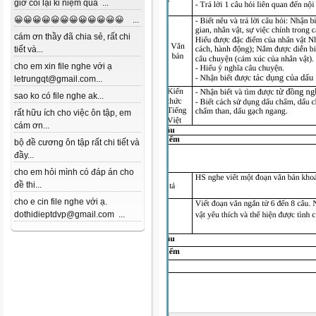
giờ coi lại kỉ niệm quá ...
😀😀😀😀😀😀😀😀😀😀😀😀 ...
cám ơn thầy đã chia sẻ, rất chi
tiết và...
cho em xin file nghe với ạ
letrungqt@gmail.com...
sao ko có file nghe ak...
rất hữu ích cho việc ôn tập, em
cám ơn...
bộ đề cương ôn tập rất chi tiết và
đầy...
cho em hỏi mình có đáp án cho
đề thi...
cho e cin file nghe với ạ.
dothidieptdvp@gmail.com ...