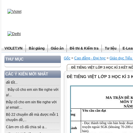
ViOLET.VN
Bài giảng
Giáo án
Đề thi & Kiểm tra
Tư liệu
E-Lea
Gốc
>
Cao đẳng - Đại học
>
Giáo dục Tiểu
THƯ MỤC
ĐỀ TIẾNG VIỆT LỚP 3 HỌC KÌ 3 KẾT NỐ
CÁC Ý KIẾN MỚI NHẤT
ĐỀ TIẾNG VIỆT LỚP 3 HỌC KÌ 3 
đề tốt...
thầy cô cho em xin file nghe với
ạ!...
thầy cô cho em xin file nghe với
ạ! email:...
Bộ 22 chuyên đề mà được mỗi 1
chuyên đề,...
Cảm ơn cô đã chia sẻ ạ...