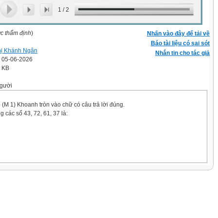
1
/
2
ợc thẩm định
)
Nhấn vào đây để tải về
Báo tài liệu có sai sót
hị Khánh Ngân
Nhắn tin cho tác giả
' 05-06-2026
4 KB
gười
) (M 1) Khoanh tròn vào chữ có câu trả lời đúng.
g các số 43, 72, 61, 37 là:
nh : 37 + 2 - 6 = ?