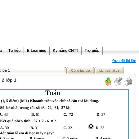
ra
Tư liệu
E-Learning
Kỹ năng CNTT
Trợ giúp
Đưa đề thi lên
2 lớp 1
Cùng tác giả
Lịch sử tải về
 2 lớp 1