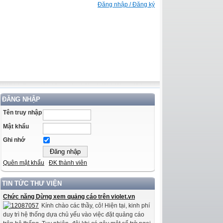
Đăng nhập / Đăng ký
ĐĂNG NHẬP
Tên truy nhập
Mật khẩu
Ghi nhớ
Quên mật khẩu
ĐK thành viên
TIN TỨC THƯ VIỆN
Chức năng Dừng xem quảng cáo trên violet.vn
Kính chào các thầy, cô! Hiện tại, kinh phí
duy trì hệ thống dựa chủ yếu vào việc đặt quảng cáo