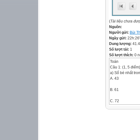
(
Tài liệu chưa đư
Nguồn:
Người gửi:
Bùi T
Ngày gửi:
22h:26
Dung lượng:
41.
Số lượt tải:
1
Số lượt thích:
0 n
Toán
Câu 1: (1, 5 điểm
a) Số bé nhất tron
A. 43
B. 61
C. 72
D. 37
b) Kết quả phép tí
A. 30
B. 31