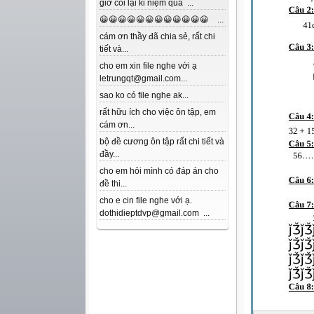
giờ coi lại kỉ niệm quá ...
😀😀😀😀😀😀😀😀😀😀😀😀 ...
cám ơn thầy đã chia sẻ, rất chi
tiết và...
cho em xin file nghe với ạ
letrungqt@gmail.com...
sao ko có file nghe ak...
rất hữu ích cho việc ôn tập, em
cám ơn...
bộ đề cương ôn tập rất chi tiết và
đầy...
cho em hỏi mình có đáp án cho
đề thi...
cho e cin file nghe với ạ.
dothidieptdvp@gmail.com ...