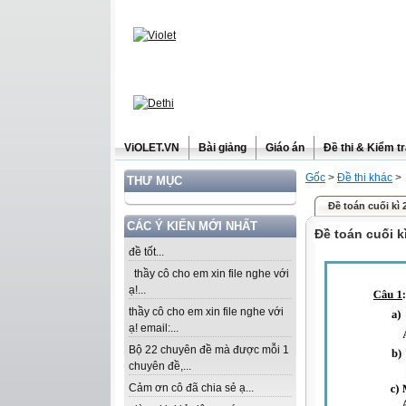
ViOLET.VN
Bài giảng
Giáo án
Đề thi & Kiểm t
Gốc
>
Đề thi khác
>
THƯ MỤC
Đề toán cuối kì 
CÁC Ý KIẾN MỚI NHẤT
Đề toán cuối kì
đề tốt...
thầy cô cho em xin file nghe với
ạ!...
thầy cô cho em xin file nghe với
ạ! email:...
Bộ 22 chuyên đề mà được mỗi 1
chuyên đề,...
Cảm ơn cô đã chia sẻ ạ...