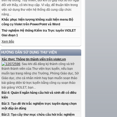
trên hệ thống. Tuy nhiên, đôi khi có gây một số trở ngại
đối với thầy, cô khi truy cập. Vì vậy, để thuận tiện trong
việc sử dụng thư viện hệ thống đã cung cấp chức
năng...
Khắc phục hiện tượng không xuất hiện menu Bộ
công cụ Violet trên PowerPoint và Word
Thử nghiệm Hệ thống Kiểm tra Trực tuyến ViOLET
Giai đoạn 1
Xem tiếp
HƯỚNG DẪN SỬ DỤNG THƯ VIỆN
Xác thực Thông tin thành viên trên violet.vn
Sau khi đã đăng ký thành công và trở
thành thành viên của Thư viện trực tuyến, nếu bạn
muốn tạo trang riêng cho Trường, Phòng Giáo dục, Sở
Giáo dục, cho cá nhân mình hay bạn muốn soạn thảo
bài giảng điện tử trực tuyến bằng công cụ soạn thảo
bài giảng ViOLET, bạn...
Bài 4: Quản lí ngân hàng câu hỏi và sinh đề có điều
kiện
Bài 3: Tạo đề thi trắc nghiệm trực tuyến dạng chọn
một đáp án đúng
Bài 2: Tạo cây thư mục chứa câu hỏi trắc nghiệm