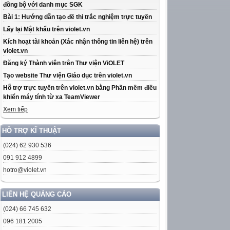
đồng bộ với danh mục SGK
Bài 1: Hướng dẫn tạo đề thi trắc nghiệm trực tuyến
Lấy lại Mật khẩu trên violet.vn
Kích hoạt tài khoản (Xác nhận thông tin liên hệ) trên
violet.vn
Đăng ký Thành viên trên Thư viện ViOLET
Tạo website Thư viện Giáo dục trên violet.vn
Hỗ trợ trực tuyến trên violet.vn bằng Phần mềm điều
khiển máy tính từ xa TeamViewer
Xem tiếp
HỖ TRỢ KĨ THUẬT
(024) 62 930 536
091 912 4899
hotro@violet.vn
LIÊN HỆ QUẢNG CÁO
(024) 66 745 632
096 181 2005