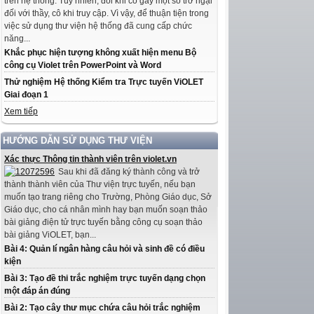
trên hệ thống. Tuy nhiên, đôi khi có gây một số trở ngại
đối với thầy, cô khi truy cập. Vì vậy, để thuận tiện trong
việc sử dụng thư viện hệ thống đã cung cấp chức
năng...
Khắc phục hiện tượng không xuất hiện menu Bộ
công cụ Violet trên PowerPoint và Word
Thử nghiệm Hệ thống Kiểm tra Trực tuyến ViOLET
Giai đoạn 1
Xem tiếp
HƯỚNG DẪN SỬ DỤNG THƯ VIỆN
Xác thực Thông tin thành viên trên violet.vn
Sau khi đã đăng ký thành công và trở
thành thành viên của Thư viện trực tuyến, nếu bạn
muốn tạo trang riêng cho Trường, Phòng Giáo dục, Sở
Giáo dục, cho cá nhân mình hay bạn muốn soạn thảo
bài giảng điện tử trực tuyến bằng công cụ soạn thảo
bài giảng ViOLET, bạn...
Bài 4: Quản lí ngân hàng câu hỏi và sinh đề có điều
kiện
Bài 3: Tạo đề thi trắc nghiệm trực tuyến dạng chọn
một đáp án đúng
Bài 2: Tạo cây thư mục chứa câu hỏi trắc nghiệm