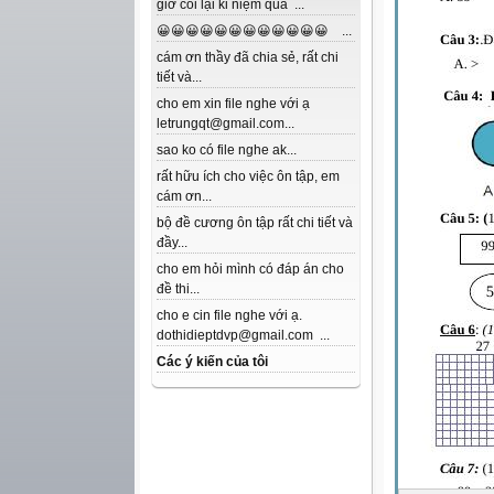
giờ coi lại kỉ niệm quá ...
😀😀😀😀😀😀😀😀😀😀😀😀 ...
cám ơn thầy đã chia sẻ, rất chi
tiết và...
cho em xin file nghe với ạ
letrungqt@gmail.com...
sao ko có file nghe ak...
rất hữu ích cho việc ôn tập, em
cám ơn...
bộ đề cương ôn tập rất chi tiết và
đầy...
cho em hỏi mình có đáp án cho
đề thi...
cho e cin file nghe với ạ.
dothidieptdvp@gmail.com ...
Các ý kiến của tôi