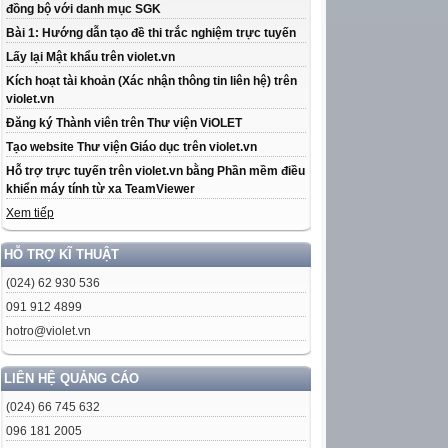
đồng bộ với danh mục SGK
Bài 1: Hướng dẫn tạo đề thi trắc nghiệm trực tuyến
Lấy lại Mật khẩu trên violet.vn
Kích hoạt tài khoản (Xác nhận thông tin liên hệ) trên
violet.vn
Đăng ký Thành viên trên Thư viện ViOLET
Tạo website Thư viện Giáo dục trên violet.vn
Hỗ trợ trực tuyến trên violet.vn bằng Phần mềm điều
khiển máy tính từ xa TeamViewer
Xem tiếp
HỖ TRỢ KĨ THUẬT
(024) 62 930 536
091 912 4899
hotro@violet.vn
LIÊN HỆ QUẢNG CÁO
(024) 66 745 632
096 181 2005