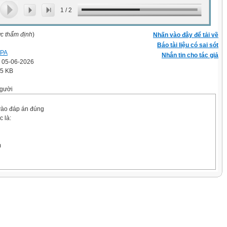
1
/
2
ợc thẩm định
)
Nhấn vào đây để tải về
Báo tài liệu có sai sót
 PA
Nhắn tin cho tác giả
' 05-06-2026
.5 KB
gười
vào đáp án đúng
c là:
m
a phép tính 45 + 41 là: