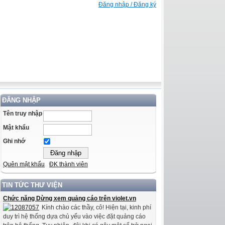
Đăng nhập / Đăng ký
ĐĂNG NHẬP
Tên truy nhập
Mật khẩu
Ghi nhớ
Quên mật khẩu
ĐK thành viên
TIN TỨC THƯ VIỆN
Chức năng Dừng xem quảng cáo trên violet.vn
Kính chào các thầy, cô! Hiện tại, kinh phí
duy trì hệ thống dựa chủ yếu vào việc đặt quảng cáo