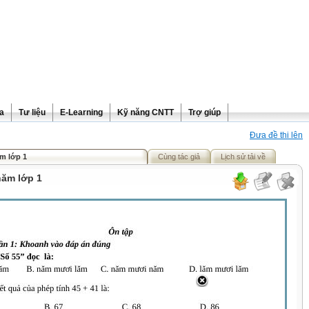
ra
Tư liệu
E-Learning
Kỹ năng CNTT
Trợ giúp
Đưa đề thi lên
m lớp 1
Cùng tác giả
Lịch sử tải về
năm lớp 1