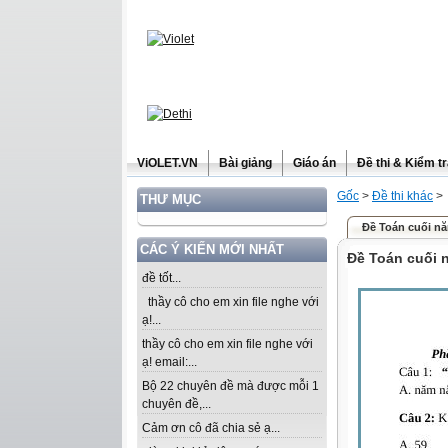
ViOLET.VN
Bài giảng
Giáo án
Đề thi & Kiểm t
Gốc
>
Đề thi khác
>
THƯ MỤC
Đề Toán cuối nă
CÁC Ý KIẾN MỚI NHẤT
Đề Toán cuối 
đề tốt...
thầy cô cho em xin file nghe với
ạ!...
thầy cô cho em xin file nghe với
ạ! email:...
Bộ 22 chuyên đề mà được mỗi 1
chuyên đề,...
Cảm ơn cô đã chia sẻ ạ...