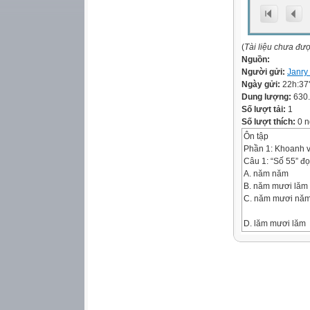
(
Tài liệu chưa đư
Nguồn:
Người gửi:
Janry
Ngày gửi:
22h:37
Dung lượng:
630
Số lượt tải:
1
Số lượt thích:
0 n
Ôn tập
Phần 1: Khoanh 
Câu 1: “Số 55” đọ
A. năm năm
B. năm mươi lăm
C. năm mươi nă
D. lăm mươi lăm
Câu 2: Kết quả củ
A. 59
B. 67