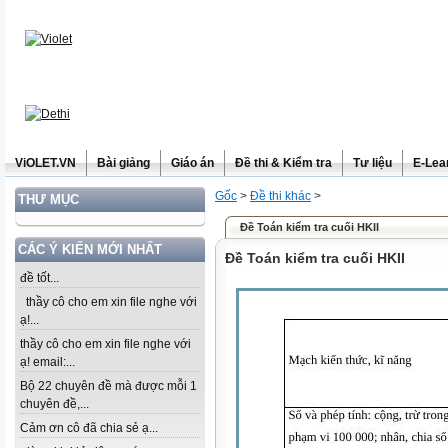
ViOLET.VN
Bài giảng
Giáo án
Đề thi & Kiểm tra
Tư liệu
E-Lea
Gốc
>
Đề thi khác
>
THƯ MỤC
Đề Toán kiểm tra cuối HKII
CÁC Ý KIẾN MỚI NHẤT
Đề Toán kiểm tra cuối HKII
đề tốt...
thầy cô cho em xin file nghe với
ạ!...
thầy cô cho em xin file nghe với
ạ! email:...
Bộ 22 chuyên đề mà được mỗi 1
chuyên đề,...
Cảm ơn cô đã chia sẻ ạ...