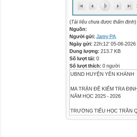
(
Tài liệu chưa được thẩm định
)
Nguồn:
Người gửi:
Janry PA
Ngày gửi:
22h:12' 05-06-2026
Dung lượng:
213.7 KB
Số lượt tải:
0
Số lượt thích:
0 người
UBND HUYỆN YÊN KHÁNH
MA TRẬN ĐỀ KIỂM TRA ĐỊNH
NĂM HỌC 2025 - 2026
TRƯỜNG TIỂU HỌC TRẦN 
Môn: Toán lớp 3