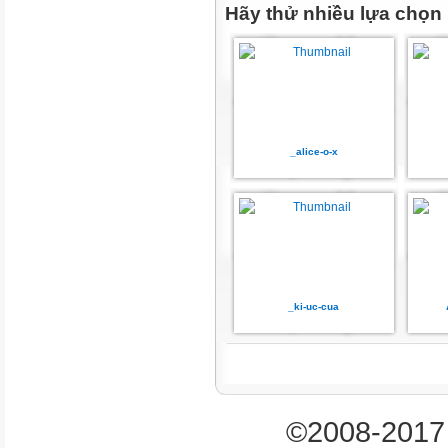
Hãy thử nhiều lựa chọn
Mức 3
TN
KQ
Tổng
_alice-o-x
TL TN
TL
KQ
_ki-uc-cua
Số câu
1
©2008-2017 
1