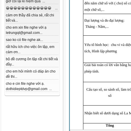
giờ coi lại kỉ niệm quá ...
😀😀😀😀😀😀😀😀😀😀😀😀 ...
cám ơn thầy đã chia sẻ, rất chi
tiết và...
cho em xin file nghe với ạ
letrungqt@gmail.com...
sao ko có file nghe ak...
rất hữu ích cho việc ôn tập, em
cám ơn...
bộ đề cương ôn tập rất chi tiết và
đầy...
cho em hỏi mình có đáp án cho
đề thi...
cho e cin file nghe với ạ.
dothidieptdvp@gmail.com ...