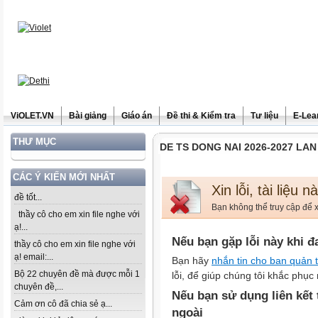
ViOLET.VN
Bài giảng
Giáo án
Đề thi & Kiểm tra
Tư liệu
E-Lea
THƯ MỤC
DE TS DONG NAI 2026-2027 LAN
CÁC Ý KIẾN MỚI NHẤT
Xin lỗi, tài liệu 
đề tốt...
Bạn không thể truy cập để x
thầy cô cho em xin file nghe với
ạ!...
Nếu bạn gặp lỗi này khi đ
thầy cô cho em xin file nghe với
ạ! email:...
Bạn hãy
nhắn tin cho ban quản t
Bộ 22 chuyên đề mà được mỗi 1
lỗi, để giúp chúng tôi khắc phục 
chuyên đề,...
Nếu bạn sử dụng liên kết
Cảm ơn cô đã chia sẻ ạ...
ngoài