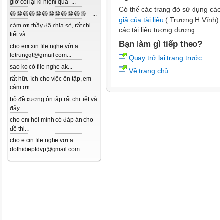
giờ coi lại kỉ niệm quá ...
Có thể các trang đó sử dụng các
😀😀😀😀😀😀😀😀😀😀😀😀 ...
giả của tài liệu
( Trương H Vĩnh) đ
cám ơn thầy đã chia sẻ, rất chi
các tài liệu tương đương.
tiết và...
Bạn làm gì tiếp theo?
cho em xin file nghe với ạ
letrungqt@gmail.com...
Quay trở lại trang trước
sao ko có file nghe ak...
Về trang chủ
rất hữu ích cho việc ôn tập, em
cám ơn...
bộ đề cương ôn tập rất chi tiết và
đầy...
cho em hỏi mình có đáp án cho
đề thi...
cho e cin file nghe với ạ.
dothidieptdvp@gmail.com ...