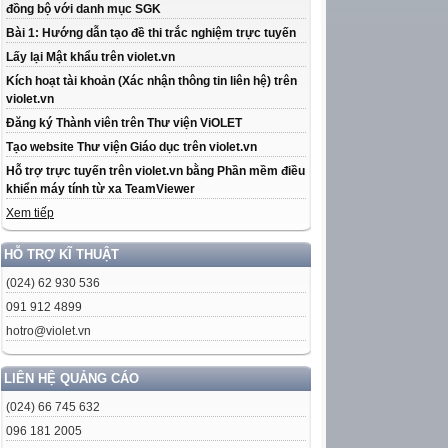
đồng bộ với danh mục SGK
Bài 1: Hướng dẫn tạo đề thi trắc nghiệm trực tuyến
Lấy lại Mật khẩu trên violet.vn
Kích hoạt tài khoản (Xác nhận thông tin liên hệ) trên
violet.vn
Đăng ký Thành viên trên Thư viện ViOLET
Tạo website Thư viện Giáo dục trên violet.vn
Hỗ trợ trực tuyến trên violet.vn bằng Phần mềm điều
khiển máy tính từ xa TeamViewer
Xem tiếp
HỖ TRỢ KĨ THUẬT
(024) 62 930 536
091 912 4899
hotro@violet.vn
LIÊN HỆ QUẢNG CÁO
(024) 66 745 632
096 181 2005