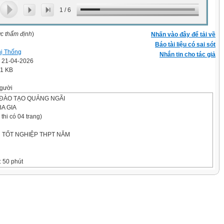
1
/
6
ợc thẩm định
)
Nhấn vào đây để tải về
Báo tài liệu có sai sót
hị Thống
Nhắn tin cho tác giả
' 21-04-2026
.1 KB
gười
 ĐÀO TẠO QUẢNG NGÃI
A GIA
Đề thi có 04 trang)
N TỐT NGHIỆP THPT NĂM
: 50 phút
an phát đề)
..........................................................
.
trả lời từ câu 1 đến câu 18. Mỗi câu hỏi thí sinh chỉ chọn một phương