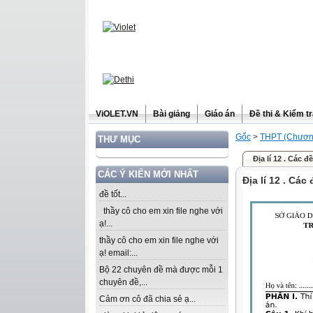
ViOLET.VN
Bài giảng
Giáo án
Đề thi & Kiểm t
Gốc
>
THPT (Chương
THƯ MỤC
Địa lí 12 . Các đ
CÁC Ý KIẾN MỚI NHẤT
Địa lí 12 . Các
đề tốt...
thầy cô cho em xin file nghe với
ạ!...
thầy cô cho em xin file nghe với
ạ! email:...
Bộ 22 chuyên đề mà được mỗi 1
chuyên đề,...
Cảm ơn cô đã chia sẻ ạ...