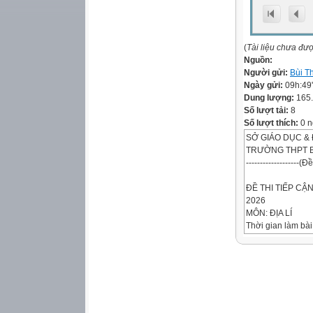
(
Tài liệu chưa đư
Nguồn:
Người gửi:
Bùi T
Ngày gửi:
09h:49
Dung lượng:
165
Số lượt tải:
8
Số lượt thích:
0 n
SỞ GIÁO DỤC &
TRƯỜNG THPT B
-------------------(
ĐỀ THI TIẾP CẬ
2026
MÔN: ĐỊA LÍ
Thời gian làm bài
(không kể thời gi
Họ và tên: ..................
Số báo danh: ......
PHẦN I. Thí sinh 
án.