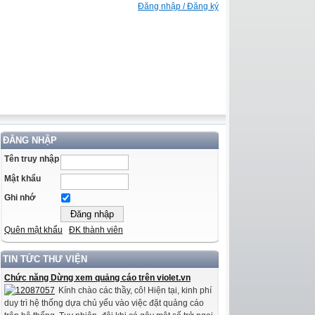
Đăng nhập / Đăng ký
ĐĂNG NHẬP
Tên truy nhập
Mật khẩu
Ghi nhớ
Quên mật khẩu
ĐK thành viên
TIN TỨC THƯ VIỆN
Chức năng Dừng xem quảng cáo trên violet.vn
Kính chào các thầy, cô! Hiện tại, kinh phí
duy trì hệ thống dựa chủ yếu vào việc đặt quảng cáo