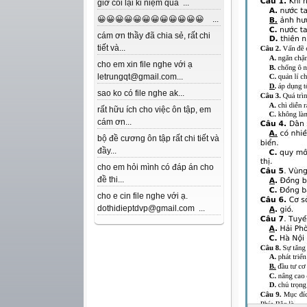
giờ coi lại kỉ niệm quá ...
😀😀😀😀😀😀😀😀😀😀😀😀 ...
cám ơn thầy đã chia sẻ, rất chi
tiết và...
cho em xin file nghe với ạ
letrungqt@gmail.com...
sao ko có file nghe ak...
rất hữu ích cho việc ôn tập, em
cám ơn...
bộ đề cương ôn tập rất chi tiết và
đầy...
cho em hỏi mình có đáp án cho
đề thi...
cho e cin file nghe với ạ.
dothidieptdvp@gmail.com ...