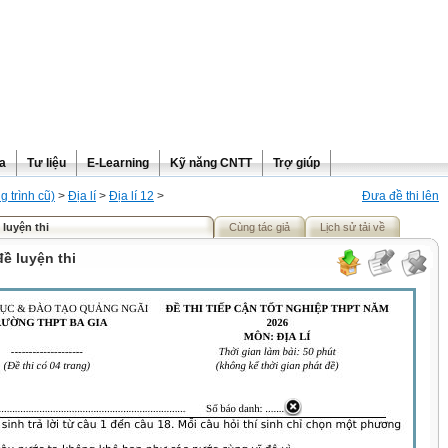
ra
Tư liệu
E-Learning
Kỹ năng CNTT
Trợ giúp
 trình cũ)
>
Địa lí
>
Địa lí 12
>
Đưa đề thi lên
ề luyện thi
Cùng tác giả
Lịch sử tải về
 đề luyện thi