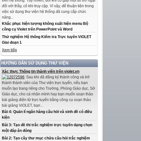
trên hệ thống. Tuy nhiên, đôi khi có gây một số trở ngại
đối với thầy, cô khi truy cập. Vì vậy, để thuận tiện trong
việc sử dụng thư viện hệ thống đã cung cấp chức
năng...
Khắc phục hiện tượng không xuất hiện menu Bộ
công cụ Violet trên PowerPoint và Word
Thử nghiệm Hệ thống Kiểm tra Trực tuyến ViOLET
Giai đoạn 1
Xem tiếp
HƯỚNG DẪN SỬ DỤNG THƯ VIỆN
Xác thực Thông tin thành viên trên violet.vn
Sau khi đã đăng ký thành công và trở
thành thành viên của Thư viện trực tuyến, nếu bạn
muốn tạo trang riêng cho Trường, Phòng Giáo dục, Sở
Giáo dục, cho cá nhân mình hay bạn muốn soạn thảo
bài giảng điện tử trực tuyến bằng công cụ soạn thảo
bài giảng ViOLET, bạn...
Bài 4: Quản lí ngân hàng câu hỏi và sinh đề có điều
kiện
Bài 3: Tạo đề thi trắc nghiệm trực tuyến dạng chọn
một đáp án đúng
Bài 2: Tạo cây thư mục chứa câu hỏi trắc nghiệm