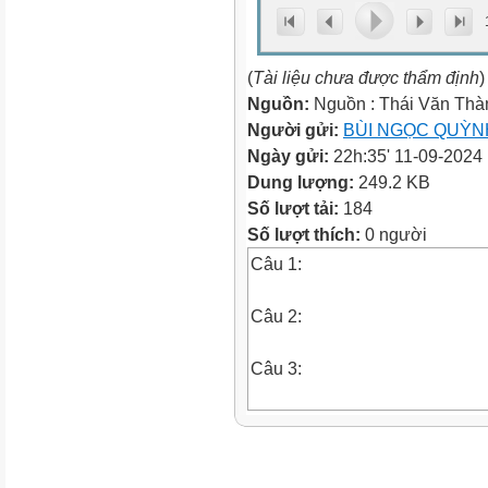
(
Tài liệu chưa được thẩm định
)
Nguồn:
Nguồn : Thái Văn Thà
Người gửi:
BÙI NGỌC QUỲN
Ngày gửi:
22h:35' 11-09-2024
Dung lượng:
249.2 KB
Số lượt tải:
184
Số lượt thích:
0 người
Câu 1:
Câu 2:
Câu 3:
Câu 4:
DẠNG 10: ĐỒ THỊ TRẠNG TH