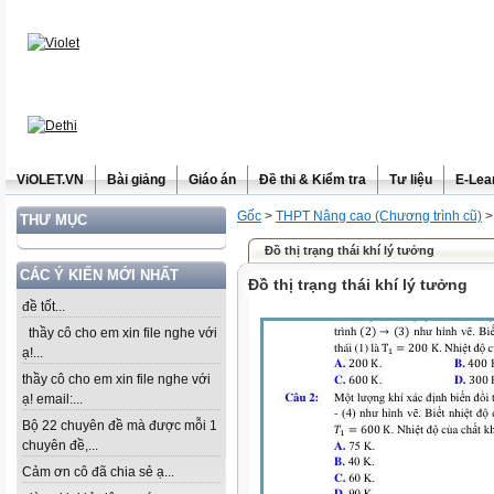
ViOLET.VN
Bài giảng
Giáo án
Đề thi & Kiểm tra
Tư liệu
E-Lea
Gốc
>
THPT Nâng cao (Chương trình cũ)
THƯ MỤC
Đồ thị trạng thái khí lý tưởng
CÁC Ý KIẾN MỚI NHẤT
Đồ thị trạng thái khí lý tưởng
đề tốt...
thầy cô cho em xin file nghe với
ạ!...
thầy cô cho em xin file nghe với
ạ! email:...
Bộ 22 chuyên đề mà được mỗi 1
chuyên đề,...
Cảm ơn cô đã chia sẻ ạ...