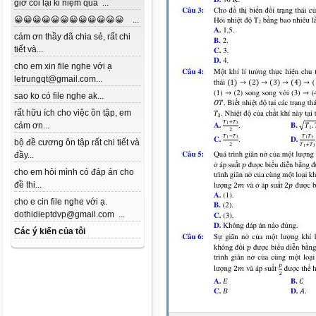
giờ coi lại kỉ niệm quá ...
😀😀😀😀😀😀😀😀😀😀😀😀 ...
cám ơn thầy đã chia sẻ, rất chi
tiết và...
cho em xin file nghe với ạ
letrungqt@gmail.com...
sao ko có file nghe ak...
rất hữu ích cho việc ôn tập, em
cám ơn...
bộ đề cương ôn tập rất chi tiết và
đầy...
cho em hỏi mình có đáp án cho
đề thi...
cho e cin file nghe với ạ.
dothidieptdvp@gmail.com ...
Các ý kiến của tôi