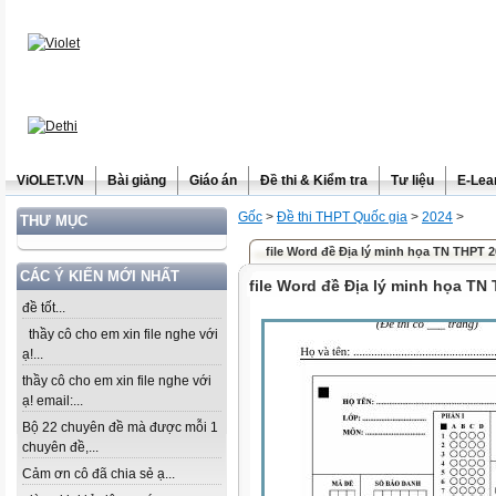
ViOLET.VN
Bài giảng
Giáo án
Đề thi & Kiểm tra
Tư liệu
E-Lea
Gốc
>
Đề thi THPT Quốc gia
>
2024
>
THƯ MỤC
file Word đề Địa lý minh họa TN THPT 
CÁC Ý KIẾN MỚI NHẤT
file Word đề Địa lý minh họa TN
đề tốt...
thầy cô cho em xin file nghe với
ạ!...
thầy cô cho em xin file nghe với
ạ! email:...
Bộ 22 chuyên đề mà được mỗi 1
chuyên đề,...
Cảm ơn cô đã chia sẻ ạ...