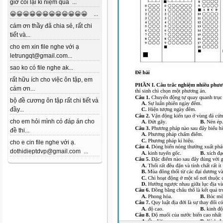
giờ coi lại kỉ niệm quá ...
😀😀😀😀😀😀😀😀😀😀😀😀 ...
cám ơn thầy đã chia sẻ, rất chi
tiết và...
cho em xin file nghe với ạ
letrungqt@gmail.com...
sao ko có file nghe ak...
rất hữu ích cho việc ôn tập, em
cám ơn...
bộ đề cương ôn tập rất chi tiết và
đầy...
cho em hỏi mình có đáp án cho
đề thi...
cho e cin file nghe với ạ.
dothidieptdvp@gmail.com ...