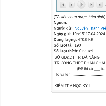
(
Tài liệu chưa được thẩm định
)
Nguồn:
Người gửi:
Nguyễn Thanh Viê
Ngày gửi:
10h:15' 17-04-2024
Dung lượng:
470.9 KB
Số lượt tải:
190
Số lượt thích:
0 người
SỞ GD&ĐT TP. ĐÀ NẴNG
TRƯỜNG THPT PHAN CHÂU
-------------------(Đề thi có ___ tr
Họ và tên: ......................................
KIỂM TRA HỌC KỲ I
NĂM HỌC 2023 - 2024
MÔN: __________________
Thời gian làm bài: ___ phút