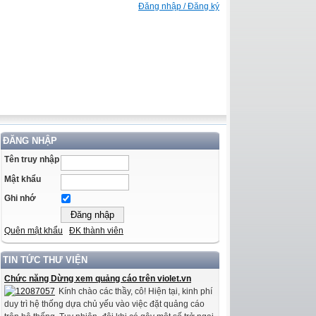
Đăng nhập / Đăng ký
ĐĂNG NHẬP
Tên truy nhập
Mật khẩu
Ghi nhớ
Quên mật khẩu
ĐK thành viên
TIN TỨC THƯ VIỆN
Chức năng Dừng xem quảng cáo trên violet.vn
Kính chào các thầy, cô! Hiện tại, kinh phí
duy trì hệ thống dựa chủ yếu vào việc đặt quảng cáo