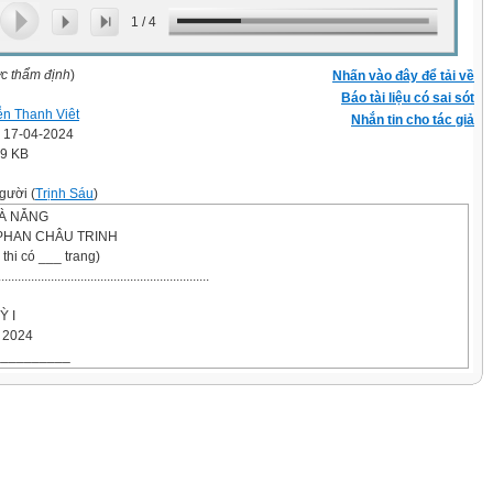
1
/
4
ợc thẩm định
)
Nhấn vào đây để tải về
Báo tài liệu có sai sót
n Thanh Viêt
Nhắn tin cho tác giả
' 17-04-2024
.9 KB
gười (
Trịnh Sáu
)
ĐÀ NẴNG
PHAN CHÂU TRINH
Đề thi có ___ trang)
..........................................................
Ỳ I
 2024
__________
: ___ phút
an phát đề)
.