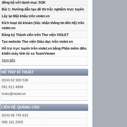
đồng bộ với danh mục SGK
Bài 1: Hướng dẫn tạo đề thi trắc nghiệm trực tuyến
Lấy lại Mật khẩu trên violet.vn
Kích hoạt tài khoản (Xác nhận thông tin liên hệ) trên
violet.vn
Đăng ký Thành viên trên Thư viện ViOLET
Tạo website Thư viện Giáo dục trên violet.vn
Hỗ trợ trực tuyến trên violet.vn bằng Phần mềm điều
khiển máy tính từ xa TeamViewer
Xem tiếp
HỖ TRỢ KĨ THUẬT
(024) 62 930 536
091 912 4899
hotro@violet.vn
LIÊN HỆ QUẢNG CÁO
(024) 66 745 632
096 181 2005