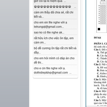
giờ coi lại kỉ niệm quá ...
😀😀😀😀😀😀😀😀😀😀😀😀 ...
cám ơn thầy đã chia sẻ, rất chi
tiết và...
cho em xin file nghe với ạ
letrungqt@gmail.com...
sao ko có file nghe ak...
rất hữu ích cho việc ôn tập, em
cám ơn...
bộ đề cương ôn tập rất chi tiết và
đầy...
cho em hỏi mình có đáp án cho
đề thi...
cho e cin file nghe với ạ.
dothidieptdvp@gmail.com ...