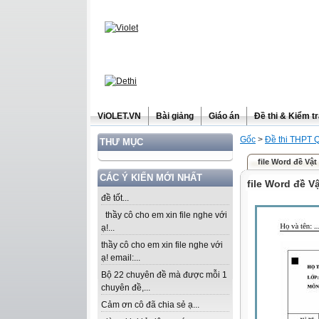
ViOLET.VN
Bài giảng
Giáo án
Đề thi & Kiểm t
Gốc
>
Đề thi THPT 
THƯ MỤC
file Word đề Vậ
CÁC Ý KIẾN MỚI NHẤT
file Word đề V
đề tốt...
thầy cô cho em xin file nghe với
ạ!...
thầy cô cho em xin file nghe với
ạ! email:...
Bộ 22 chuyên đề mà được mỗi 1
chuyên đề,...
Cảm ơn cô đã chia sẻ ạ...