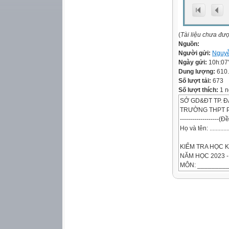
(
Tài liệu chưa đư
Nguồn:
Người gửi:
Nguyễ
Ngày gửi:
10h:07
Dung lượng:
610
Số lượt tải:
673
Số lượt thích:
1 n
SỞ GD&ĐT TP. 
TRƯỜNG THPT 
-------------------(
Họ và tên: ..................
KIỂM TRA HỌC K
NĂM HỌC 2023 -
MÔN: ________
Thời gian làm bài
(không kể thời gi
Số báo danh: ......
Mã đề 000