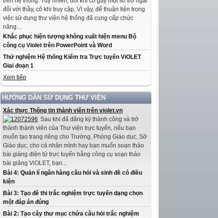
trên hệ thống. Tuy nhiên, đôi khi có gây một số trở ngại
đối với thầy, cô khi truy cập. Vì vậy, để thuận tiện trong
việc sử dụng thư viện hệ thống đã cung cấp chức
năng...
Khắc phục hiện tượng không xuất hiện menu Bộ
công cụ Violet trên PowerPoint và Word
Thử nghiệm Hệ thống Kiểm tra Trực tuyến ViOLET
Giai đoạn 1
Xem tiếp
HƯỚNG DẪN SỬ DỤNG THƯ VIỆN
Xác thực Thông tin thành viên trên violet.vn
Sau khi đã đăng ký thành công và trở
thành thành viên của Thư viện trực tuyến, nếu bạn
muốn tạo trang riêng cho Trường, Phòng Giáo dục, Sở
Giáo dục, cho cá nhân mình hay bạn muốn soạn thảo
bài giảng điện tử trực tuyến bằng công cụ soạn thảo
bài giảng ViOLET, bạn...
Bài 4: Quản lí ngân hàng câu hỏi và sinh đề có điều
kiện
Bài 3: Tạo đề thi trắc nghiệm trực tuyến dạng chọn
một đáp án đúng
Bài 2: Tạo cây thư mục chứa câu hỏi trắc nghiệm