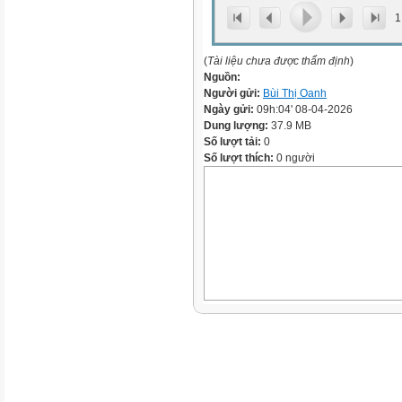
1
(
Tài liệu chưa được thẩm định
)
Nguồn:
Người gửi:
Bùi Thị Oanh
Ngày gửi:
09h:04' 08-04-2026
Dung lượng:
37.9 MB
Số lượt tải:
0
Số lượt thích:
0 người