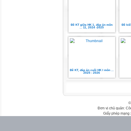
Đề KT giữa HK 1, đáp án môn
Đề kiể
... 11, 2024 -2025
Đề KT, đáp án cuối HK I môn ...
2025 - 2026
©
Đơn vị chủ quản: Cô
Giấy phép mạng 