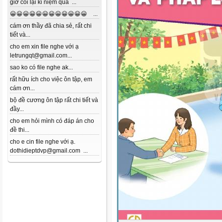
giờ coi lại kỉ niệm quá ...
😀😀😀😀😀😀😀😀😀😀😀😀 ...
cám ơn thầy đã chia sẻ, rất chi
tiết và...
cho em xin file nghe với ạ
letrungqt@gmail.com...
sao ko có file nghe ak...
rất hữu ích cho việc ôn tập, em
cám ơn...
bộ đề cương ôn tập rất chi tiết và
đầy...
cho em hỏi mình có đáp án cho
đề thi...
cho e cin file nghe với ạ.
dothidieptdvp@gmail.com ...