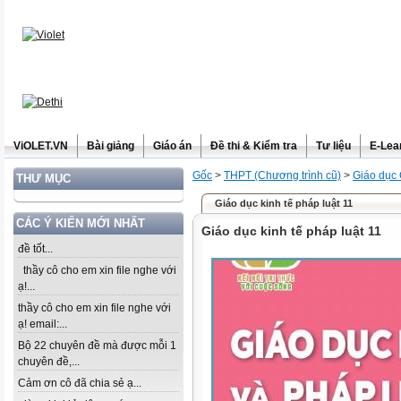
ViOLET.VN
Bài giảng
Giáo án
Đề thi & Kiểm tra
Tư liệu
E-Lea
Gốc
>
THPT (Chương trình cũ)
>
Giáo dục
THƯ MỤC
Giáo dục kinh tế pháp luật 11
CÁC Ý KIẾN MỚI NHẤT
Giáo dục kinh tế pháp luật 11
đề tốt...
thầy cô cho em xin file nghe với
ạ!...
thầy cô cho em xin file nghe với
ạ! email:...
Bộ 22 chuyên đề mà được mỗi 1
chuyên đề,...
Cảm ơn cô đã chia sẻ ạ...