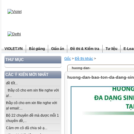
ViOLET.VN
Bài giảng
Giáo án
Đề thi & Kiểm tra
Tư liệu
E-Lea
Gốc
>
Đề thi khác
>
THƯ MỤC
huong-dan-
CÁC Ý KIẾN MỚI NHẤT
huong-dan-bao-ton-da-dang-sin
đề tốt...
thầy cô cho em xin file nghe với
ạ!...
thầy cô cho em xin file nghe với
ạ! email:...
Bộ 22 chuyên đề mà được mỗi 1
chuyên đề,...
Cảm ơn cô đã chia sẻ ạ...