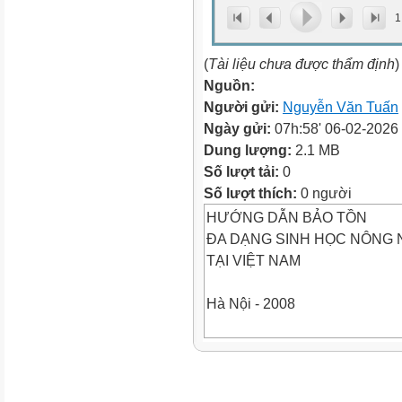
1
(
Tài liệu chưa được thẩm định
)
Nguồn:
Người gửi:
Nguyễn Văn Tuấn
Ngày gửi:
07h:58' 06-02-2026
Dung lượng:
2.1 MB
Số lượt tải:
0
Số lượt thích:
0 người
HƯỚNG DẪN BẢO TỒN
ĐA DẠNG SINH HỌC NÔNG 
TẠI VIỆT NAM
Hà Nội - 2008
HƯỚNG DẪN BẢO TỒN
ĐA DẠNG SINH HỌC NÔNG 
TẠI VIỆT NAM