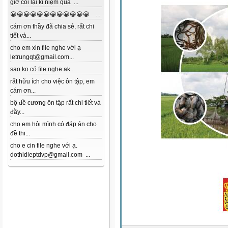
giờ coi lại kỉ niệm quá ...
😀😀😀😀😀😀😀😀😀😀😀😀 ...
cám ơn thầy đã chia sẻ, rất chi
tiết và...
cho em xin file nghe với ạ
letrungqt@gmail.com...
sao ko có file nghe ak...
rất hữu ích cho việc ôn tập, em
cám ơn...
bộ đề cương ôn tập rất chi tiết và
đầy...
cho em hỏi mình có đáp án cho
đề thi...
cho e cin file nghe với ạ.
dothidieptdvp@gmail.com ...