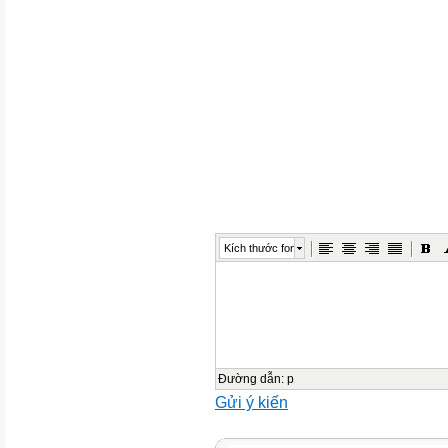
Chủ trì nhóm soạn thảo: Nguy
Thành viên nhóm soạn thảo: 
Nguyễn Tất Cảnh, Lã Tuấn Ng
Dựa theo bản dịch từ tiếng Anh
Tác giả Anne Louise Nieman 
Người Dịch: Đào Nhất Đình
Biên tập tiếng Việt: Nguyễn T
Hà Nội - 2008
Kích thước font
Việc quy định về các thực thể đ
phẩm này không phản
ánh bất cứ quan điểm nào của
gia, lãnh thổ hay khu
vực nào và các cơ quan có th
Đường dẫn
:
p
ánh bất cứ quan điểm
Gửi ý kiến
nào của IUCN về phân định ran
vực đó.