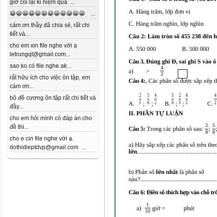
giờ coi lại kỉ niệm quá ...
😀😀😀😀😀😀😀😀😀😀😀😀 ...
cám ơn thầy đã chia sẻ, rất chi
tiết và...
cho em xin file nghe với ạ
letrungqt@gmail.com...
sao ko có file nghe ak...
rất hữu ích cho việc ôn tập, em
cám ơn...
bộ đề cương ôn tập rất chi tiết và
đầy...
cho em hỏi mình có đáp án cho
đề thi...
cho e cin file nghe với ạ.
dothidieptdvp@gmail.com ...