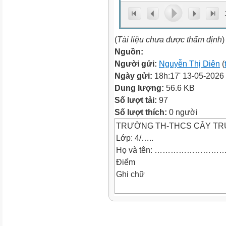
(
Tài liệu chưa được thẩm định
)
Nguồn:
Người gửi:
Nguyễn Thị Diên
(
Ngày gửi:
18h:17' 13-05-2026
Dung lượng:
56.6 KB
Số lượt tải:
97
Số lượt thích:
0 người
TRƯỜNG TH-THCS CÂY T
Lớp: 4/…..
Họ và tên: ……………………
Điểm
Ghi chữ
Ghi số
KIỂM TRA CUỐI HỌC KÌ II