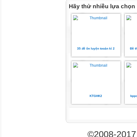
D. Hàng triệu, lớp triệu
Hãy thử nhiều lựa chọn
Câu 2: Làm tròn số 455 238 đế
A. 550 000
B. 500 000
35 đề ôn luyện tooán kì 2
Đề t
C. 450 000
D. 400 000
Câu 3. Đúng ghi Đ, sai ghi S và
a)
KTGHK2
bppo
>
4
2
©2008-2017 