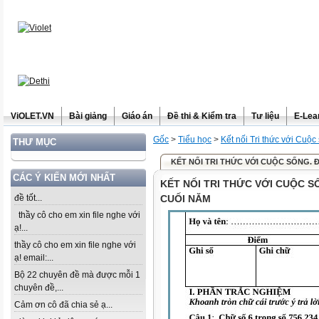
ViOLET.VN
Bài giảng
Giáo án
Đề thi & Kiểm tra
Tư liệu
E-Lea
Gốc
>
Tiểu học
>
Kết nối Tri thức với Cuộc
THƯ MỤC
KẾT NỐI TRI THỨC VỚI CUỘC SỐNG. Đ
CÁC Ý KIẾN MỚI NHẤT
KẾT NỐI TRI THỨC VỚI CUỘC S
đề tốt...
CUỐI NĂM
thầy cô cho em xin file nghe với
ạ!...
thầy cô cho em xin file nghe với
ạ! email:...
Bộ 22 chuyên đề mà được mỗi 1
chuyên đề,...
Cảm ơn cô đã chia sẻ ạ...