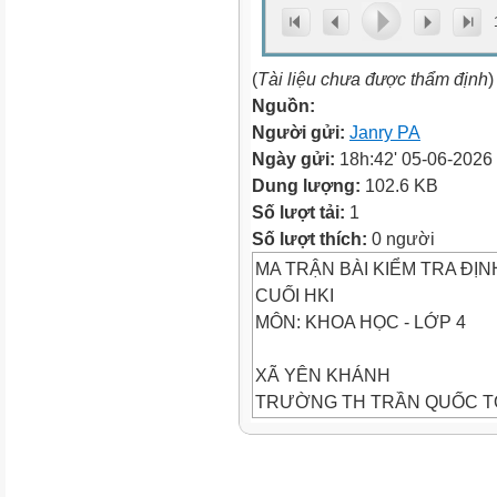
(
Tài liệu chưa được thẩm định
)
Nguồn:
Người gửi:
Janry PA
Ngày gửi:
18h:42' 05-06-2026
Dung lượng:
102.6 KB
Số lượt tải:
1
Số lượt thích:
0 người
MA TRẬN BÀI KIỂM TRA ĐỊN
CUỐI HKI
MÔN: KHOA HỌC - LỚP 4
XÃ YÊN KHÁNH
TRƯỜNG TH TRẦN QUỐC 
Năm học: 2025 - 2026
(Thời gian làm bài 40 phút)