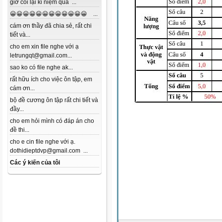
giờ coi lại kỉ niệm quá ...
😀😀😀😀😀😀😀😀😀😀😀😀 ...
cám ơn thầy đã chia sẻ, rất chi
tiết và...
cho em xin file nghe với ạ
letrungqt@gmail.com...
sao ko có file nghe ak...
rất hữu ích cho việc ôn tập, em
cám ơn...
bộ đề cương ôn tập rất chi tiết và
đầy...
cho em hỏi mình có đáp án cho
đề thi...
cho e cin file nghe với ạ.
dothidieptdvp@gmail.com ...
Các ý kiến của tôi