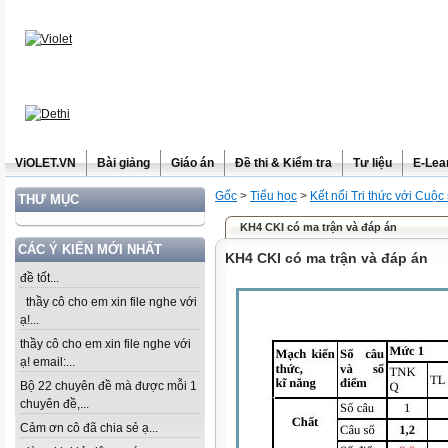
ViOLET.VN
Bài giảng
Giáo án
Đề thi & Kiểm tra
Tư liệu
E-Lea
Gốc
>
Tiểu học
>
Kết nối Tri thức với Cuộc
THƯ MỤC
KH4 CKI có ma trận và đáp án
CÁC Ý KIẾN MỚI NHẤT
KH4 CKI có ma trận và đáp án
đề tốt...
thầy cô cho em xin file nghe với
ạ!...
thầy cô cho em xin file nghe với
ạ! email:...
Bộ 22 chuyên đề mà được mỗi 1
chuyên đề,...
Cảm ơn cô đã chia sẻ ạ...