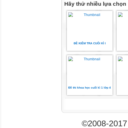
Hãy thử nhiều lựa chọn
TNKQ TL
Số câu
1
ĐỀ KIỂM TRA CUỐI KÌ I
1
1
2
Đề thi khoa học cuối kì 1 lớp 4
1
Câu số
©2008-2017 
1,2