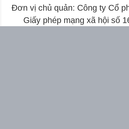
Đơn vị chủ quản: Công ty Cổ p
7
Giấy phép mạng xã hội số 
9
1,2,7
9
Số điểm
2,0
1,0
1,0
3,0