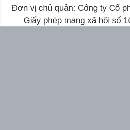
3. Sand
Đơn vị chủ quản: Công ty Cổ p
4. Rainbow
Giấy phép mạng xã hội số 
5. He's doing a quizz
6. I can see the sail
Question 2: Look, read and cir
Rainbow
Sand.
1.
2
The pasta is yummy