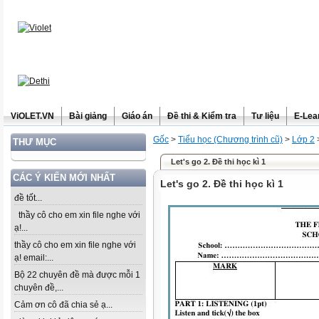
ViOLET.VN
Bài giảng
Giáo án
Đề thi & Kiểm tra
Tư liệu
E-Lea
Gốc
>
Tiểu học (Chương trình cũ)
>
Lớp 2
THƯ MỤC
Let's go 2. Đề thi học kì 1
CÁC Ý KIẾN MỚI NHẤT
Let's go 2. Đề thi học kì 1
đề tốt...
thầy cô cho em xin file nghe với
ạ!...
thầy cô cho em xin file nghe với
ạ! email:...
Bộ 22 chuyên đề mà được mỗi 1
chuyên đề,...
Cảm ơn cô đã chia sẻ ạ...