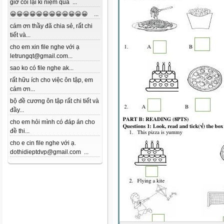
giờ coi lại kỉ niệm quá ...
😀😀😀😀😀😀😀😀😀😀😀😀 ...
cám ơn thầy đã chia sẻ, rất chi
tiết và...
cho em xin file nghe với ạ
letrungqt@gmail.com...
sao ko có file nghe ak...
rất hữu ích cho việc ôn tập, em
cám ơn...
bộ đề cương ôn tập rất chi tiết và
đầy...
cho em hỏi mình có đáp án cho
đề thi...
cho e cin file nghe với ạ.
dothidieptdvp@gmail.com ...