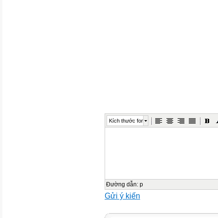
REMARK
PART 1: LISTENING (1pt)
Listen and tick() the box
1.
2.
A
Kích thước font
A
B
B
Đường dẫn
:
p
Gửi ý kiến
2.