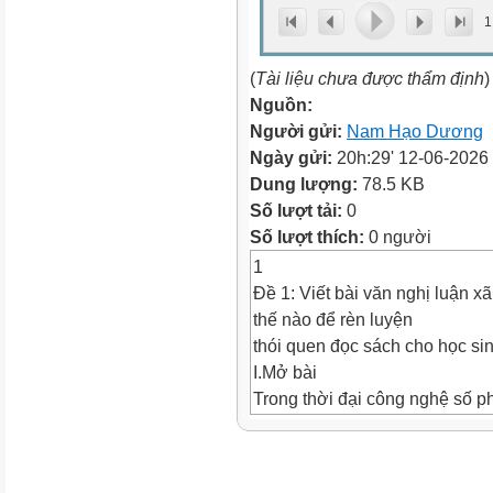
1
(
Tài liệu chưa được thẩm định
)
Nguồn:
Người gửi:
Nam Hạo Dương
Ngày gửi:
20h:29' 12-06-2026
Dung lượng:
78.5 KB
Số lượt tải:
0
Số lượt thích:
0 người
1
Đề 1: Viết bài văn nghị luận x
thế nào để rèn luyện
thói quen đọc sách cho học si
I.Mở bài
Trong thời đại công nghệ số ph
đến với sách, nuôi dưỡng
tình yêu đối với từng trang gi
nhiên, không thể phủ nhận