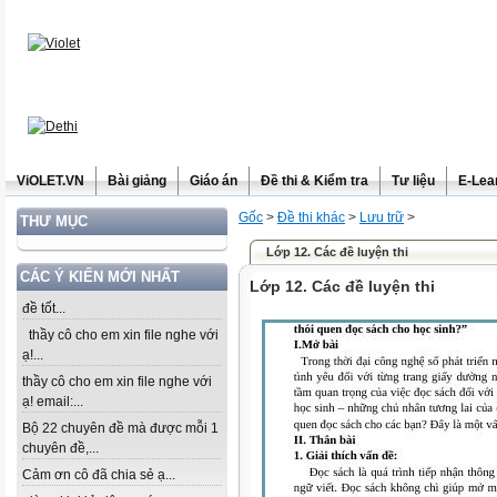
ViOLET.VN
Bài giảng
Giáo án
Đề thi & Kiểm tra
Tư liệu
E-Lea
Gốc
>
Đề thi khác
>
Lưu trữ
>
THƯ MỤC
Lớp 12. Các đề luyện thi
CÁC Ý KIẾN MỚI NHẤT
Lớp 12. Các đề luyện thi
đề tốt...
thầy cô cho em xin file nghe với
ạ!...
thầy cô cho em xin file nghe với
ạ! email:...
Bộ 22 chuyên đề mà được mỗi 1
chuyên đề,...
Cảm ơn cô đã chia sẻ ạ...