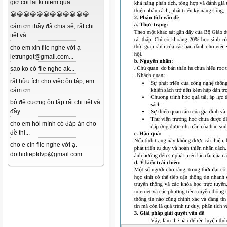
giờ coi lại kỉ niệm quá ...
😀😀😀😀😀😀😀😀😀😀😀😀 ...
cám ơn thầy đã chia sẻ, rất chi
tiết và...
cho em xin file nghe với ạ
letrungqt@gmail.com...
sao ko có file nghe ak...
rất hữu ích cho việc ôn tập, em
cám ơn...
bộ đề cương ôn tập rất chi tiết và
đầy...
cho em hỏi mình có đáp án cho
đề thi...
cho e cin file nghe với ạ.
dothidieptdvp@gmail.com ...