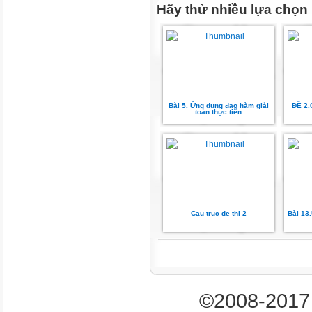
Hãy thử nhiều lựa chọn
1
–∞
Hàm số đã cho đồng biến trên
A. (–2; +∞)
B. (–2; 3)
Bài 5. Ứng dụng đạo hàm giải
ĐỀ 2.
C. (3; +∞)
toán thực tiễn
D. (–∞; –2)
Câu 2. Cho hàm số y = f(x) xác 
x
–∞
0
1
Cau truc de thi 2
Bài 13
+∞
y'
+
||
©2008-2017 
–