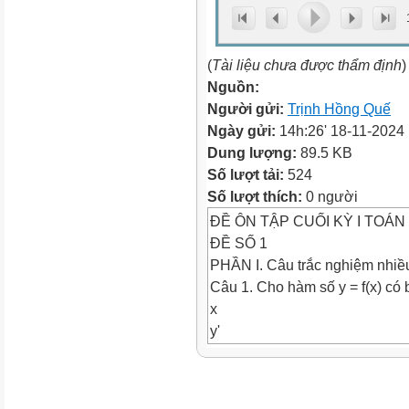
(
Tài liệu chưa được thẩm định
)
Nguồn:
Người gửi:
Trịnh Hồng Quế
Ngày gửi:
14h:26' 18-11-2024
Dung lượng:
89.5 KB
Số lượt tải:
524
Số lượt thích:
0 người
ĐỀ ÔN TẬP CUỐI KỲ I TOÁN 
ĐỀ SỐ 1
PHẦN I. Câu trắc nghiệm nhiề
Câu 1. Cho hàm số y = f(x) có
x
y'
–∞