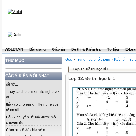
ViOLET.VN
Bài giảng
Giáo án
Đề thi & Kiểm tra
Tư liệu
E-Lea
Gốc
>
Trung học phổ thông
>
Kết nối Tri t
THƯ MỤC
Lớp 12. Đề thi học kì 1
CÁC Ý KIẾN MỚI NHẤT
Lớp 12. Đề thi học kì 1
đề tốt...
thầy cô cho em xin file nghe với
ạ!...
thầy cô cho em xin file nghe với
ạ! email:...
Bộ 22 chuyên đề mà được mỗi 1
chuyên đề,...
Cảm ơn cô đã chia sẻ ạ...