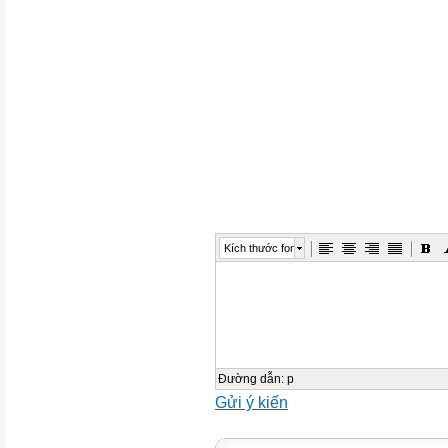
y
+∞
–
–2
0
+
Kích thước font
3
0
4
Đường dẫn
:
p
–
Gửi ý kiến
+∞