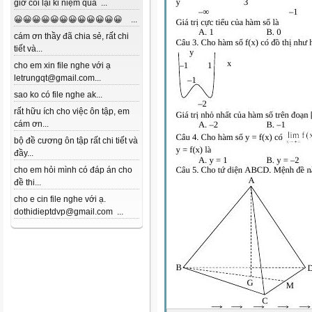
giờ coi lại kỉ niệm quá ...
😀😀😀😀😀😀😀😀😀😀😀😀 ...
cám ơn thầy đã chia sẻ, rất chi
tiết và...
cho em xin file nghe với ạ
letrungqt@gmail.com...
sao ko có file nghe ak...
rất hữu ích cho việc ôn tập, em
cám ơn...
bộ đề cương ôn tập rất chi tiết và
đầy...
cho em hỏi mình có đáp án cho
đề thi...
cho e cin file nghe với ạ.
dothidieptdvp@gmail.com ...