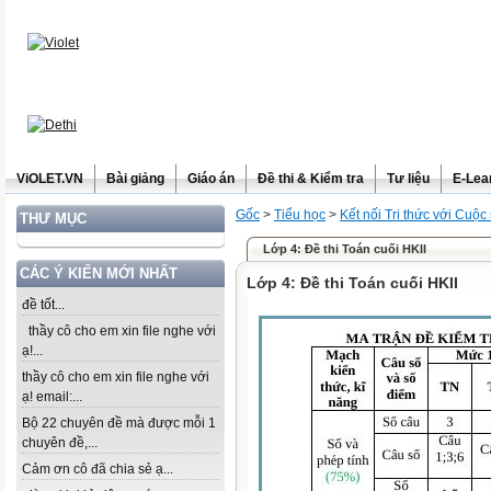
ViOLET.VN
Bài giảng
Giáo án
Đề thi & Kiểm tra
Tư liệu
E-Lea
Gốc
>
Tiểu học
>
Kết nối Tri thức với Cuộc
THƯ MỤC
Lớp 4: Đề thi Toán cuối HKII
CÁC Ý KIẾN MỚI NHẤT
Lớp 4: Đề thi Toán cuối HKII
đề tốt...
thầy cô cho em xin file nghe với
ạ!...
thầy cô cho em xin file nghe với
ạ! email:...
Bộ 22 chuyên đề mà được mỗi 1
chuyên đề,...
Cảm ơn cô đã chia sẻ ạ...