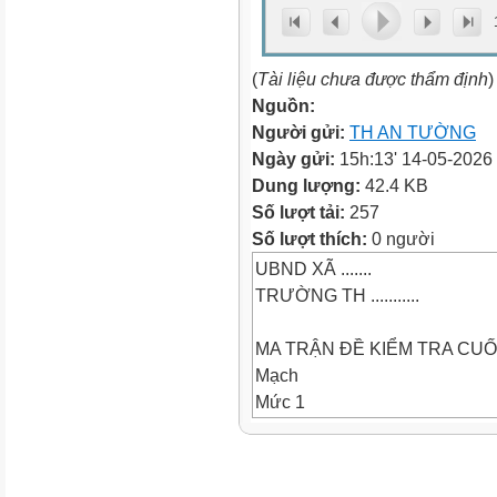
(
Tài liệu chưa được thẩm định
)
Nguồn:
Người gửi:
TH AN TƯỜNG
Ngày gửi:
15h:13' 14-05-2026
Dung lượng:
42.4 KB
Số lượt tải:
257
Số lượt thích:
0 người
UBND XÃ .......
TRƯỜNG TH ...........
MA TRẬN ĐỀ KIỂM TRA CUỐI 
Mạch
Mức 1
Mức 2
Mức 3
Tổng