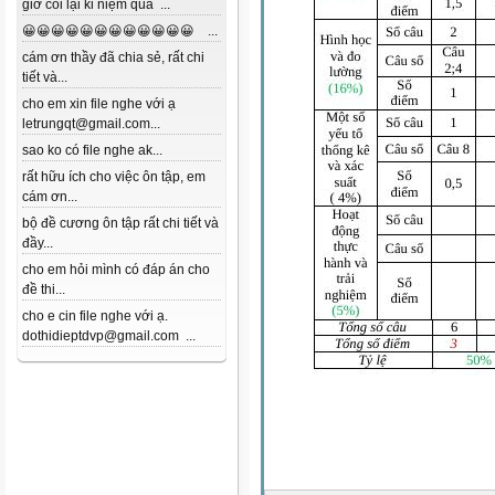
giờ coi lại kỉ niệm quá ...
😀😀😀😀😀😀😀😀😀😀😀😀 ...
cám ơn thầy đã chia sẻ, rất chi
tiết và...
cho em xin file nghe với ạ
letrungqt@gmail.com...
sao ko có file nghe ak...
rất hữu ích cho việc ôn tập, em
cám ơn...
bộ đề cương ôn tập rất chi tiết và
đầy...
cho em hỏi mình có đáp án cho
đề thi...
cho e cin file nghe với ạ.
dothidieptdvp@gmail.com ...