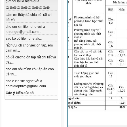
giờ coi lại kỉ niệm quá ...
😀😀😀😀😀😀😀😀😀😀😀😀 ...
cám ơn thầy đã chia sẻ, rất chi
tiết và...
cho em xin file nghe với ạ
letrungqt@gmail.com...
sao ko có file nghe ak...
rất hữu ích cho việc ôn tập, em
cám ơn...
bộ đề cương ôn tập rất chi tiết và
đầy...
cho em hỏi mình có đáp án cho
đề thi...
cho e cin file nghe với ạ.
dothidieptdvp@gmail.com ...
Các ý kiến của tôi