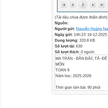
(
Tài liệu chưa được thẩm định
)
Nguồn:
Người gửi:
Nguyễn Hoàng N
Ngày gửi:
14h:23' 16-12-2025
Dung lượng:
320.8 KB
Số lượt tải:
630
Số lượt thích:
0 người
MA TRẬN - BẢN ĐẶC TẢ- ĐỀ 
MÔN
TOÁN 9
Năm học: 2025-2026
Thời gian làm bài: 90 phút
I. KHUNG MA TRẬN ĐỀ KIỂM
Mức độ đánh giá