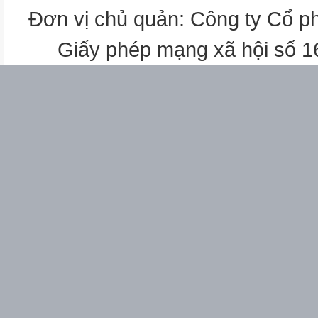
vuông
Đơn vị chủ quản: Công ty Cổ p
5
Giấy phép mạng xã hội số 
Phương trình và hệ
phương trình bậc nhất
hai ẩn
Phương trình quy về
phương trình bậc nhất
một ẩn
Bất đẳng thức, bất
phương trình bậc nhất
một ẩn.
Căn bậc hai và căn bậc
ba của số thực
Căn thức bậc hai và căn
thức bậc ba của biểu
thức đại số
Tỉ số lượng giác của