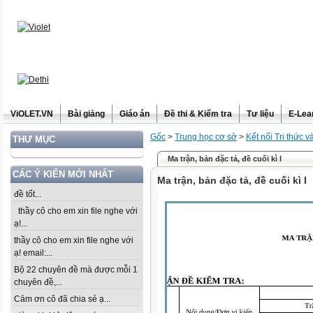
ViOLET.VN
Bài giảng
Giáo án
Đề thi & Kiểm tra
Tư liệu
E-Lea
Gốc
>
Trung học cơ sở
>
Kết nối Tri thức 
THƯ MỤC
Ma trận, bản đặc tả, đề cuối kì I
CÁC Ý KIẾN MỚI NHẤT
Ma trận, bản đặc tả, đề cuối kì I
đề tốt...
thầy cô cho em xin file nghe với
ạ!...
thầy cô cho em xin file nghe với
ạ! email:...
Bộ 22 chuyên đề mà được mỗi 1
chuyên đề,...
Cảm ơn cô đã chia sẻ ạ...